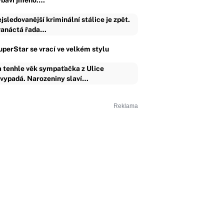
ybaví jméno.…
jsledovanější kriminální stálice je zpět.
anáctá řada…
uperStar se vrací ve velkém stylu
 tenhle věk sympaťačka z Ulice
vypadá. Narozeniny slaví…