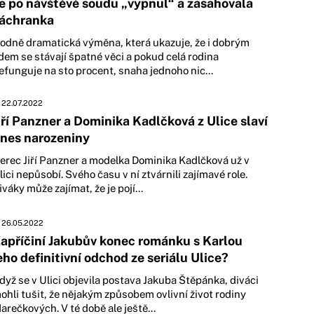
e po návštěvě soudu „vypnul“ a zasahovala
áchranka
odně dramatická výměna, která ukazuje, že i dobrým
idem se stávají špatné věci a pokud celá rodina
efunguje na sto procent, snaha jednoho nic...
22.07.2022
iří Panzner a Dominika Kadlčková z Ulice slaví
nes narozeniny
erec Jiří Panzner a modelka Dominika Kadlčková už v
lici nepůsobí. Svého času v ní ztvárnili zajímavé role.
iváky může zajímat, že je pojí...
26.05.2022
apříčiní Jakubův konec románku s Karlou
eho definitivní odchod ze seriálu Ulice?
dyž se v Ulici objevila postava Jakuba Štěpánka, diváci
ohli tušit, že nějakým způsobem ovlivní život rodiny
arečkových. V té době ale ještě...