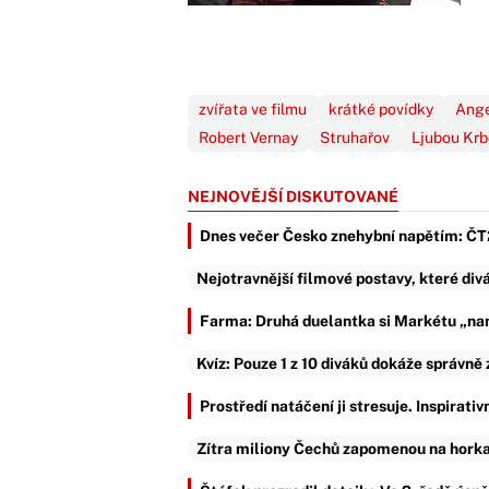
zvířata ve filmu
krátké povídky
Ange
Robert Vernay
Struhařov
Ljubou Kr
NEJNOVĚJŠÍ DISKUTOVANÉ
Dnes večer Česko znehybní napětím: ČT2 
Nejotravnější filmové postavy, které divá
Farma: Druhá duelantka si Markétu „nam
Kvíz: Pouze 1 z 10 diváků dokáže správně
Prostředí natáčení ji stresuje. Inspirati
Zítra miliony Čechů zapomenou na horka: