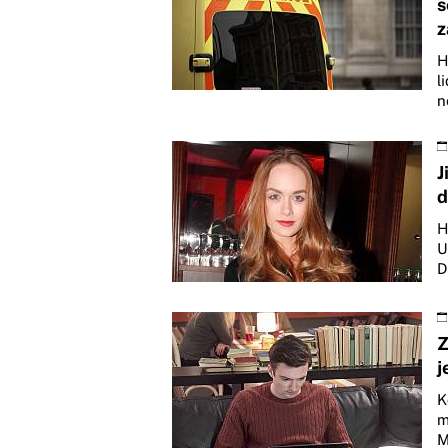
s
z
H
l
n
J
d
H
U
D
Z
j
K
m
M