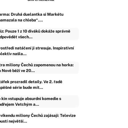
arma: Druhá duelantka si Markétu
namazala na chleba“.…
íz: Pouze 1 z 10 diváků dokáže správně
dpovědět všech…
ostředí natáčení ji stresuje. Inspirativní
olektiv našla…
tra miliony Čechů zapomenou na horka:
 Nově běží ve 20…
áfek prozradil detaily. Ve 2. řadě
spěšné série bude mít…
 kin vstupuje absurdní komedie s
dřejem Vetchým a…
 víkendu miliony Čechů zajásají: Televize
pustí největší…