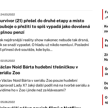
F
24.03.2022
„
urvivor (21) přešel do druhé etapy a místo
ouboje o přežití to spíš vypadá jako dovolená
Kv
zo
 plnou penzí
ak nejdrsnější reality show nakonec nebude tak drsná,
Pr
ak se snaží vypadat. O hladu už nikdo nemluví. Poslední
k
íl přinesl dvě soutěže, kde bylo...
Zí
Na
02.05.2022
áclav Noid Bárta hudební třešničkou v
Št
eriálu Zoo
ú
e Václav Noid Bárta v seriálu Zoo pouze hudební
Do
oprovod Lady X? Jaký další podíl má na tvorbě seriálu a
On
vidíme ho v Zoo i jinde než za klávesami?
O
s
05.06.2022