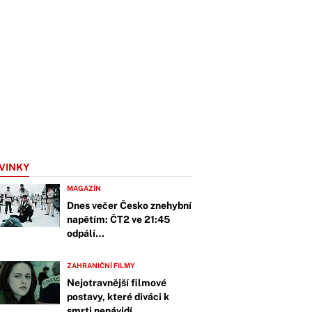
VINKY
MAGAZÍN
Dnes večer Česko znehybní
napětím: ČT2 ve 21:45
odpálí…
ZAHRANIČNÍ FILMY
Nejotravnější filmové
postavy, které diváci k
smrti nenávidí