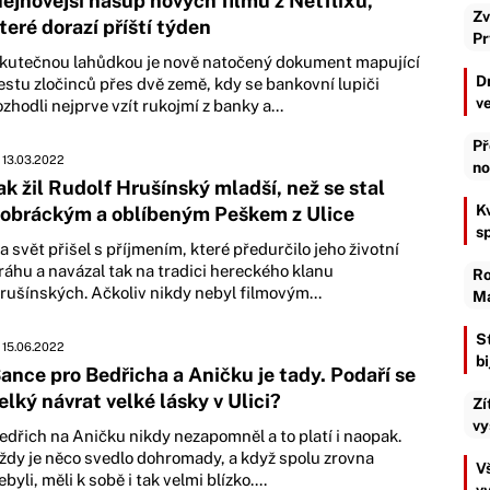
ejnovější nášup nových filmů z Netflixu,
Zv
teré dorazí příští týden
Pr
kutečnou lahůdkou je nově natočený dokument mapující
D
estu zločinců přes dvě země, kdy se bankovní lupiči
v
ozhodli nejprve vzít rukojmí z banky a...
Př
13.03.2022
no
ak žil Rudolf Hrušínský mladší, než se stal
K
obráckým a oblíbeným Peškem z Ulice
s
a svět přišel s příjmením, které předurčilo jeho životní
ráhu a navázal tak na tradici hereckého klanu
Ro
rušínských. Ačkoliv nikdy nebyl filmovým...
Ma
S
15.06.2022
b
ance pro Bedřicha a Aničku je tady. Podaří se
elký návrat velké lásky v Ulici?
Zí
vy
edřich na Aničku nikdy nezapomněl a to platí i naopak.
ždy je něco svedlo dohromady, a když spolu zrovna
Vš
ebyli, měli k sobě i tak velmi blízko....