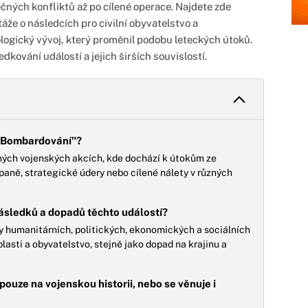
čných konfliktů až po cílené operace. Najdete zde
áže o následcích pro civilní obyvatelstvo a
ologický vývoj, který proměnil podobu leteckých útoků.
kování událostí a jejich širších souvislostí.
k "Bombardování"?
sných vojenských akcích, kde dochází k útokům ze
aně, strategické údery nebo cílené nálety v různých
ásledků a dopadů těchto událostí?
y humanitárních, politických, ekonomických a sociálních
asti a obyvatelstvo, stejně jako dopad na krajinu a
ouze na vojenskou historii, nebo se věnuje i