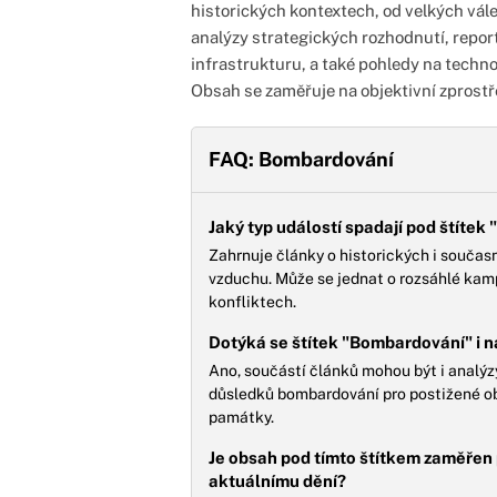
historických kontextech, od velkých vále
analýzy strategických rozhodnutí, report
infrastrukturu, a také pohledy na techn
Obsah se zaměřuje na objektivní zprostřed
FAQ: Bombardování
Jaký typ událostí spadají pod štíte
Zahrnuje články o historických i souča
vzduchu. Může se jednat o rozsáhlé kamp
konfliktech.
Dotýká se štítek "Bombardování" i n
Ano, součástí článků mohou být i analýz
důsledků bombardování pro postižené obl
památky.
Je obsah pod tímto štítkem zaměřen p
aktuálnímu dění?