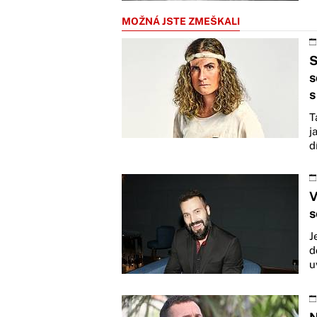
MOŽNÁ JSTE ZMEŠKALI
S
s
s
T
j
d
V
s
J
d
u