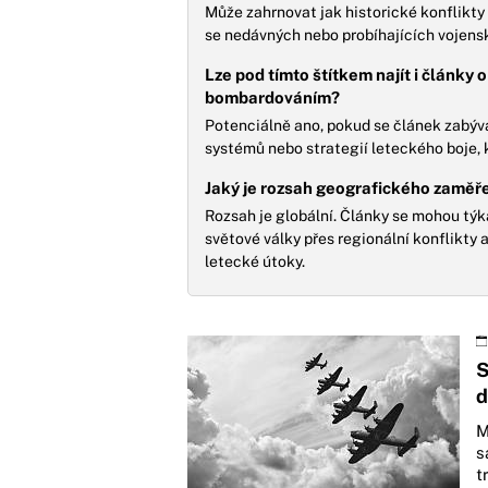
Může zahrnovat jak historické konflikty a
se nedávných nebo probíhajících vojens
Lze pod tímto štítkem najít i články o
bombardováním?
Potenciálně ano, pokud se článek zabý
systémů nebo strategií leteckého boje, k
Jaký je rozsah geografického zaměře
Rozsah je globální. Články se mohou týk
světové války přes regionální konflikty
letecké útoky.
S
d
M
s
t