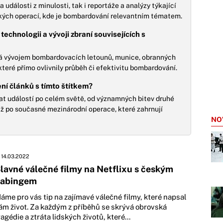
 události z minulosti, tak i reportáže a analýzy týkající
kých operací, kde je bombardování relevantním tématem.
 technologii a vývoji zbraní souvisejících s
vá vývojem bombardovacích letounů, munice, obranných
teré přímo ovlivnily průběh či efektivitu bombardování.
ní článků s tímto štítkem?
at událostí po celém světě, od významných bitev druhé
 až po současné mezinárodní operace, které zahrnují
NO
14.03.2022
lavné válečné filmy na Netflixu s českým
abingem
áme pro vás tip na zajímavé válečné filmy, které napsal
ám život. Za každým z příběhů se skrývá obrovská
ragédie a ztráta lidských životů, které...