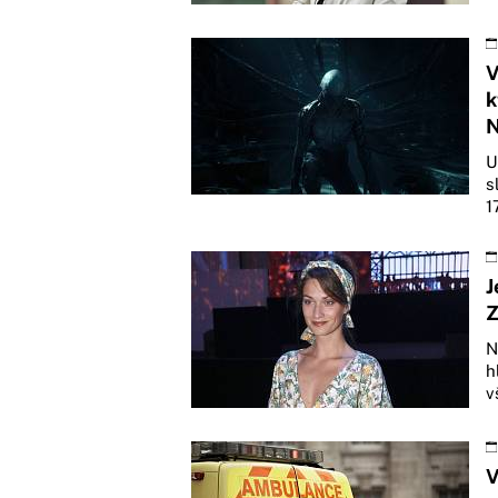
V
k
N
U
s
1
J
Z
N
h
v
V