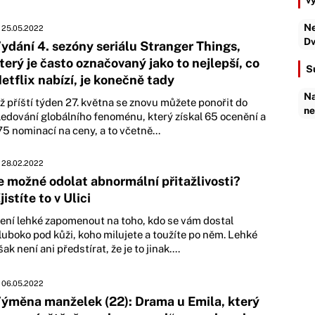
v
Ne
25.05.2022
Dv
ydání 4. sezóny seriálu Stranger Things,
terý je často označovaný jako to nejlepší, co
S
etflix nabízí, je konečně tady
Na
ž příští týden 27. května se znovu můžete ponořit do
ne
ledování globálního fenoménu, který získal 65 ocenění a
75 nominací na ceny, a to včetně...
28.02.2022
e možné odolat abnormální přitažlivosti?
jistíte to v Ulici
ení lehké zapomenout na toho, kdo se vám dostal
luboko pod kůži, koho milujete a toužíte po něm. Lehké
šak není ani předstírat, že je to jinak....
06.05.2022
ýměna manželek (22): Drama u Emila, který