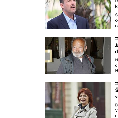
N
k
S
c
r
J
d
N
d
H
Š
v
B
V
n