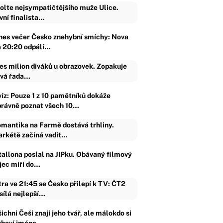
olte nejsympatičtějšího muže Ulice.
vní finalista…
nes večer Česko znehybní smíchy: Nova
e 20:20 odpálí…
es milion diváků u obrazovek. Zopakuje
vá řada…
víz: Pouze 1 z 10 pamětníků dokáže
právně poznat všech 10…
mantika na Farmě dostává trhliny.
rkétě začíná vadit…
tallona poslal na JIPku. Obávaný filmový
ijec míří do…
tra ve 21:45 se Česko přilepí k TV: ČT2
sílá nejlepší…
ichni Češi znají jeho tvář, ale málokdo si