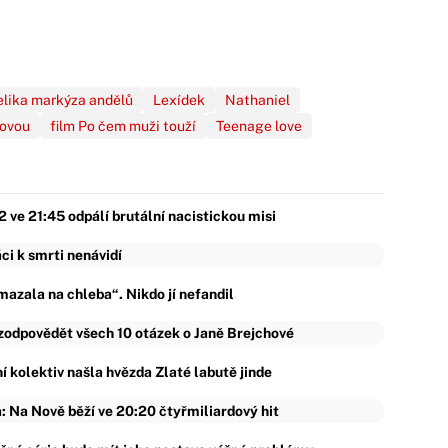
lika markýza andělů
Lexídek
Nathaniel
bovou
film Po čem muži touží
Teenage love
ve 21:45 odpálí brutální nacistickou misi
ci k smrti nenávidí
azala na chleba“. Nikdo jí nefandil
 zodpovědět všech 10 otázek o Janě Brejchové
vní kolektiv našla hvězda Zlaté labutě jinde
 Na Nově běží ve 20:20 čtyřmiliardový hit