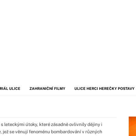
RIÁL ULICE
ZAHRANIČNÍ FILMY
ULICE HERCI HEREČKY POSTAVY
 leteckými útoky, které zásadně ovlivnily dějiny i
y, jež se věnují fenoménu bombardování v různých