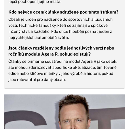
lepší pochopení jejího místa.
Kdo nejvíce ocení články sdružené pod tímto štítkem?
Obsah je určen pro nadšence do sportovních a luxusních
vozů, technické fanoušky, kteří se zajímají o špičkové
inženýrství, a každého, kdo chce hlouběji poznat jeden z
nejrychlejších automobilů světa.
Jsou články rozděleny podle jednotlivých verzí nebo
ročníků modelu Agera R, pokud existují?
Články se primárně soustředí na model Agera R jako celek,
ale mohou zdůrazňovat specifické aktualizace, limitované
edice nebo klíčové milníky v jeho výrobě a historii, pokud
jsou relevantní pro daný obsah.