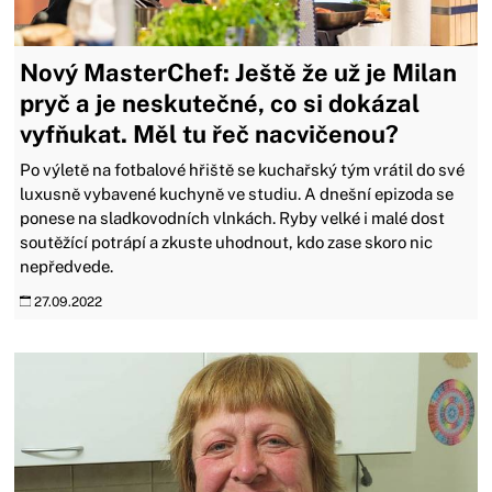
Nový MasterChef: Ještě že už je Milan
pryč a je neskutečné, co si dokázal
vyfňukat. Měl tu řeč nacvičenou?
Po výletě na fotbalové hřiště se kuchařský tým vrátil do své
luxusně vybavené kuchyně ve studiu. A dnešní epizoda se
ponese na sladkovodních vlnkách. Ryby velké i malé dost
soutěžící potrápí a zkuste uhodnout, kdo zase skoro nic
nepředvede.
27.09.2022