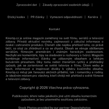
Zpracování dat
|
Zásady zpracování osobních údajů
|
Etický kodex
|
PR články
|
Vymezení odpovědnosti
|
Kariéra
|
Kontakt
Kinotip.cz je online magazín zaměřený na svět filmu, seriálů a televizní
zábavy. Přináší aktuální novinky, zajímavosti z zákulisí informace o
české i zahraniční produkci. Čtenáři zde najdou přehled toho, co právě
běží, co stojí za zhlédnutí a co se chystá. Obsah se věnuje oblíbeným
seriálům, filmovým premiérám i známým hereckým osobnostem.
Nechybí ani komentáře, tipy na sledování a rozhovory s tvůrci. Magazín
kombinuje informativní články se zábavným obsahem a lehkým
bulvárním přesahem. Díky tomu nabízí čtenářům rychlý a přehledný
způsob, jak se zorientovat ve světě televize a filmu. Cílem webu je
bavit, informovat a inspirovat diváky k výběru kvalitního obsahu.
Kinotip.cz milují jak fanoušci akčních příběhů, tak i romantiky a rodiny.
Je ideálním místem pro všechny, kteří chtějí mít přehled o světě filmové
a televizní zábavy.
Copyright @ 2026 Všechna práva vyhrazena.
Publikování, šíření nebo jakékoliv jiné užití obsahu komerčním
způsobem, je bez písemného souhlasu zakázáno.
Stock Photos provided by our partner
Depositphotos