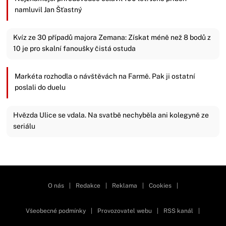
namluvil Jan Šťastný
Kvíz ze 30 případů majora Zemana: Získat méně než 8 bodů z
10 je pro skalní fanoušky čistá ostuda
Markéta rozhodla o návštěvách na Farmě. Pak ji ostatní
poslali do duelu
Hvězda Ulice se vdala. Na svatbě nechyběla ani kolegyně ze
seriálu
Zavřít reklamu
O nás
|
Redakce
|
Reklama
|
Cookies
|
Všeobecné podmínky
|
Provozovatel webu
|
RSS kanál
|