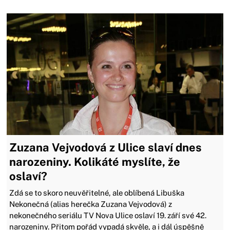
Zuzana Vejvodová z Ulice slaví dnes
narozeniny. Kolikáté myslíte, že
oslaví?
Zdá se to skoro neuvěřitelné, ale oblíbená Libuška
Nekonečná (alias herečka Zuzana Vejvodová) z
nekonečného seriálu TV Nova Ulice oslaví 19. září své 42.
narozeniny. Přitom pořád vypadá skvěle, a i dál úspěšně