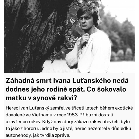
Záhadná smrt Ivana Luťanského nedá
dodnes jeho rodině spát. Co šokovalo
matku v synově rakvi?
Herec Ivan Luťanský zemřel ve třiceti letech během exotické
dovolené ve Vietnamu v roce 1983. Příbuzní dostali
uzavřenou rakev. Když navzdory zákazu rakev otevřeli, bylo
to jako z hororu. Jedno bylo jisté, herec nezemřel v důsledku
autonehody, jak tvrdila zpráva.