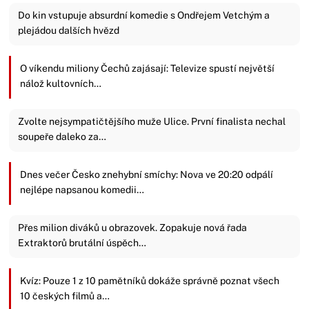
Do kin vstupuje absurdní komedie s Ondřejem Vetchým a
plejádou dalších hvězd
O víkendu miliony Čechů zajásají: Televize spustí největší
nálož kultovních…
Zvolte nejsympatičtějšího muže Ulice. První finalista nechal
soupeře daleko za…
Dnes večer Česko znehybní smíchy: Nova ve 20:20 odpálí
nejlépe napsanou komedii…
Přes milion diváků u obrazovek. Zopakuje nová řada
Extraktorů brutální úspěch…
Kvíz: Pouze 1 z 10 pamětníků dokáže správně poznat všech
10 českých filmů a…