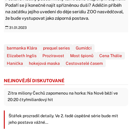
Podaří se jí konečně najít spřízněnou duši? Adélčin příběh
na začátku jejího uvedení do děje seriálu ZOO nasvědčoval,
že bude vystupovat jako záporná postava.
31.01.2023
barmanka Klára
prequel series
Gumídci
Elizabeth Inglis
Prozíravost
Most špionů
Cena Thálie
Hanička
hokejová maska
Cestovatelé časem
NEJNOVĚJŠÍ DISKUTOVANÉ
Zítra miliony Čechů zapomenou na horka: Na Nově běží ve
20:20 čtyřmiliardový hit
Štáfek prozradil detaily. Ve 2. řadě úspěšné série bude mít
jeho postava vážné…