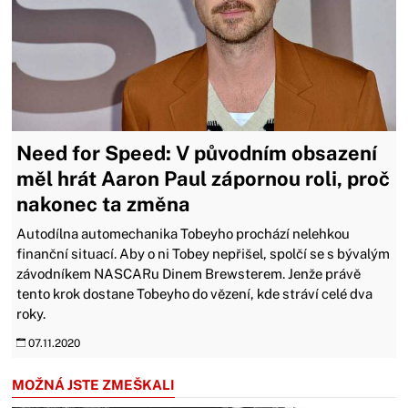
Need for Speed: V původním obsazení
měl hrát Aaron Paul zápornou roli, proč
nakonec ta změna
Autodílna automechanika Tobeyho prochází nelehkou
finanční situací. Aby o ni Tobey nepřišel, spolčí se s bývalým
závodníkem NASCARu Dinem Brewsterem. Jenže právě
tento krok dostane Tobeyho do vězení, kde stráví celé dva
roky.
07.11.2020
MOŽNÁ JSTE ZMEŠKALI