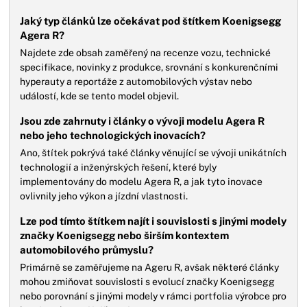
Jaký typ článků lze očekávat pod štítkem Koenigsegg
Agera R?
Najdete zde obsah zaměřený na recenze vozu, technické
specifikace, novinky z produkce, srovnání s konkurenčními
hyperauty a reportáže z automobilových výstav nebo
událostí, kde se tento model objevil.
Jsou zde zahrnuty i články o vývoji modelu Agera R
nebo jeho technologických inovacích?
Ano, štítek pokrývá také články věnující se vývoji unikátních
technologií a inženýrských řešení, které byly
implementovány do modelu Agera R, a jak tyto inovace
ovlivnily jeho výkon a jízdní vlastnosti.
Lze pod tímto štítkem najít i souvislosti s jinými modely
značky Koenigsegg nebo širším kontextem
automobilového průmyslu?
Primárně se zaměřujeme na Ageru R, avšak některé články
mohou zmiňovat souvislosti s evolucí značky Koenigsegg
nebo porovnání s jinými modely v rámci portfolia výrobce pro