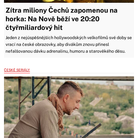
Zítra miliony Čechů zapomenou na
horka: Na Nově běží ve 20:20
čtyřmiliardový hit
Jeden z nejúspěšnějších hollywoodských velkofilmů své doby se
vrací na české obrazovky, aby divákům znovu přinesl
nefalšovanou dávku adrenalinu, humoru a starověkého děsu.
ČESKÉ SERIÁLY