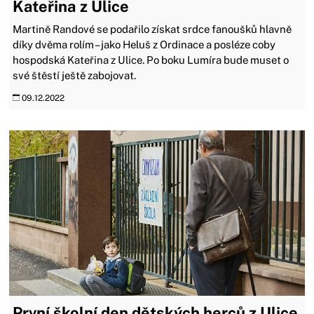
Kateřina z Ulice
Martině Randové se podařilo získat srdce fanoušků hlavně
díky dvěma rolím – jako Heluš z Ordinace a posléze coby
hospodská Kateřina z Ulice. Po boku Lumíra bude muset o
své štěstí ještě zabojovat.
09.12.2022
První školní den dětských herců z Ulice