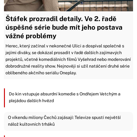
Štáfek prozradil detaily. Ve 2. řadě
úspěšné série bude mít jeho postava
vážné problémy
Herec, který začínal v nekonečné Ulici a dospíval společně s
jejími diváky, se dokázal prosadit v řadě dalších zajímavých
projektů, včetně komediálních filmů Vyšehrad nebo moderování
dobrodružné reality show. Nejnověji si užil natáčení druhé série
oblíbeného akčního seriálu Oneplay.
Do kin vstupuje absurdní komedie s Ondřejem Vetchým a
plejádou dalších hvězd
O víkendu miliony Čechů zajásají: Televize spustí největší
nálož kultovních trháků