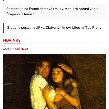
Romantika na Farmě dostává trhliny. Markétě začíná vadit
Štěpánova lenost
Stallona poslal na JIPku. Obávaný filmový bijec míří do Prahy
NOVINKY
ZAHRANIČNÍ FILMY