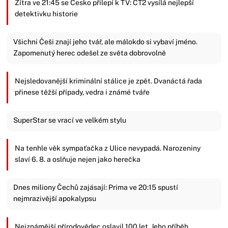
Zítra ve 21:45 se Česko přilepí k TV: ČT2 vysílá nejlepší
detektivku historie
Všichni Češi znají jeho tvář, ale málokdo si vybaví jméno.
Zapomenutý herec odešel ze světa dobrovolně
Nejsledovanější kriminální stálice je zpět. Dvanáctá řada
přinese těžší případy, vedra i známé tváře
SuperStar se vrací ve velkém stylu
Na tenhle věk sympaťačka z Ulice nevypadá. Narozeniny
slaví 6. 8. a oslňuje nejen jako herečka
Dnes miliony Čechů zajásají: Prima ve 20:15 spustí
nejmrazivější apokalypsu
Nejznámější přírodovědec oslavil 100 let. Jeho příběh