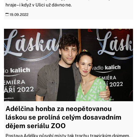
hraje – i když v Ulici už dávno ne.
19.09.2022
Adélčina honba za neopětovanou
láskou se prolíná celým dosavadním
dějem seriálu ZOO
Postava Adélky působí místy tak trochu tragickým dojmem.