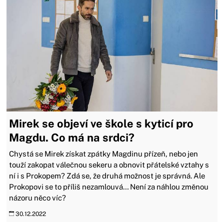
Mirek se objeví ve škole s kyticí pro
Magdu. Co má na srdci?
Chystá se Mirek získat zpátky Magdinu přízeň, nebo jen
touží zakopat válečnou sekeru a obnovit přátelské vztahy s
ní i s Prokopem? Zdá se, že druhá možnost je správná. Ale
Prokopovi se to příliš nezamlouvá… Není za náhlou změnou
názoru něco víc?
30.12.2022