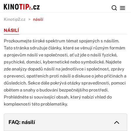
Kinotip2.cz
násilí
NÁSILÍ
Prozkoumejte široké spektrum témat spojených s násilím.
Tato stránka sdružuje články, které se věnují různým formám
a projevům násilí ve společnosti, ať už jde o násilí fyzické,
psychické, domácí, kybernetické nebo symbolické. Najdete
zde analýzy dopadů násilí na jednotlivce i společnost, zprávy
o prevenci, opatřeních proti násilí a diskuse o jeho příčinách a
důsledcích. Sekce dále pokrývá otázky spravedlnosti, pomoci
obětem a snahy o budování bezpečnějšího prostředí.
Prohlédněte si související obsah, který nabízí vhled do
komplexnosti této problematiky.
FAQ: násilí