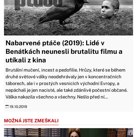
Nabarvené ptáče (2019): Lidé v
Benátkách neunesli brutalitu filmu a
utíkali z kina
Brutální mučení, incest a pedofilie. Hrůzy, které se během
druhé světové války neodehrávaly jen v koncentračních
táborech, ale i v prostých vesnicích východní Evropy, a
nepáchali je jen nacisté, ale také zdánlivě počestní občané.
Válka nakazila všechno a všechny. Nešlo před ní...
19.10.2019
MOŽNÁ JSTE ZMEŠKALI