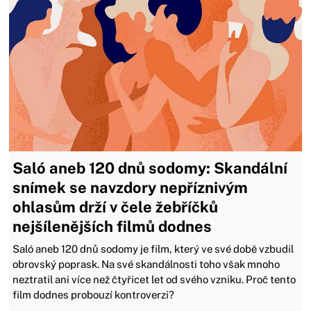
Saló aneb 120 dnů sodomy: Skandální
snímek se navzdory nepříznivým
ohlasům drží v čele žebříčků
nejšílenějších filmů dodnes
Saló aneb 120 dnů sodomy je film, který ve své době vzbudil
obrovský poprask. Na své skandálnosti toho však mnoho
neztratil ani více než čtyřicet let od svého vzniku. Proč tento
film dodnes probouzí kontroverzi?