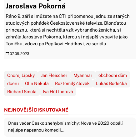
Jaroslava Pokorná
Ráno 9. září si můžete na ČT1 připomenou jednu ze starých
studiových pohádek Československé televize. Blonďatou
princeznu, která si nechtěla vzít vybraného ženicha, si
zahrála Jaroslava Pokorná, kterou si nejspíš vybavíte jako
Toničku, vdovu po Pepíkovi Hnátkovi, ze seriálu...
07.09.2023
Ondřej Lipský
Jan Fleischer
Myanmar
obchodní dům
dceru
Olin Nekula
Roztomilý člověk
Lukáš Bodečka
Richard Smola
Iva Hüttnerová
NEJNOVĚJŠÍ DISKUTOVANÉ
Dnes večer Česko znehybní smíchy: Nova ve 20:20 odpálí
nejlépe napsanou komedii…