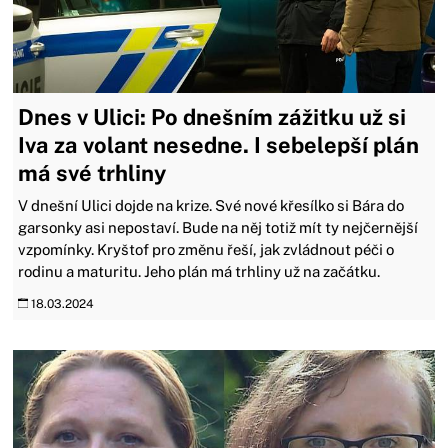
Dnes v Ulici: Po dnešním zážitku už si
Iva za volant nesedne. I sebelepší plán
má své trhliny
V dnešní Ulici dojde na krize. Své nové křesílko si Bára do
garsonky asi nepostaví. Bude na něj totiž mít ty nejčernější
vzpomínky. Kryštof pro změnu řeší, jak zvládnout péči o
rodinu a maturitu. Jeho plán má trhliny už na začátku.
18.03.2024