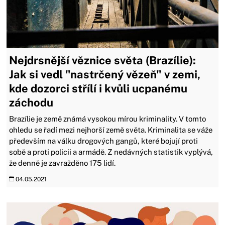
Nejdrsnější věznice světa (Brazílie):
Jak si vedl "nastrčený vězeň" v zemi,
kde dozorci střílí i kvůli ucpanému
záchodu
Brazílie je země známá vysokou mírou kriminality. V tomto
ohledu se řadí mezi nejhorší země světa. Kriminalita se váže
především na válku drogových gangů, které bojují proti
sobě a proti policii a armádě. Z nedávných statistik vyplývá,
že denně je zavražděno 175 lidí.
04.05.2021