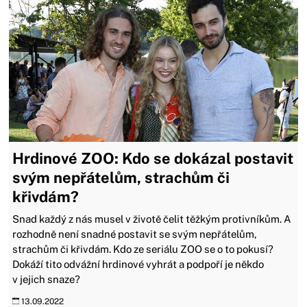
Hrdinové ZOO: Kdo se dokázal postavit
svým nepřátelům, strachům či
křivdám?
Snad každý z nás musel v životě čelit těžkým protivníkům. A
rozhodně není snadné postavit se svým nepřátelům,
strachům či křivdám. Kdo ze seriálu ZOO se o to pokusí?
Dokáží tito odvážní hrdinové vyhrát a podpoří je někdo
v jejich snaze?
13.09.2022