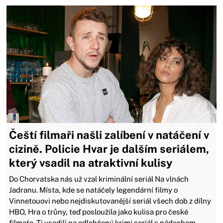
Čeští filmaři našli zalíbení v natáčení v
cizině. Policie Hvar je dalším seriálem,
který vsadil na atraktivní kulisy
Do Chorvatska nás už vzal kriminální seriál Na vlnách
Jadranu. Místa, kde se natáčely legendární filmy o
Vinnetouovi nebo nejdiskutovanější seriál všech dob z dílny
HBO, Hra o trůny, teď posloužila jako kulisa pro české
filmaře. Ti vsadili na odlehčený krimi seriál s nádechem...