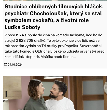
Studnice oblíbených filmových hlášek,
psychiatr Chocholoušek, který se stal
symbolem cvokařů, a životní role
Luďka Soboty
V roce 1974 si vyšlo do kina na komedii Jáchyme, hoď ho do
stroje! 2 928 708 diváků. To bylo dokonce více lidí, než se
rok předtím vydalo na Tři oříšky pro Popelku. Suverénně si
také tato komedie Oldřicha Lipského udržela prvenství před
komedií Jak utopit dr. Mráčka aneb Konec...
04.01.2024