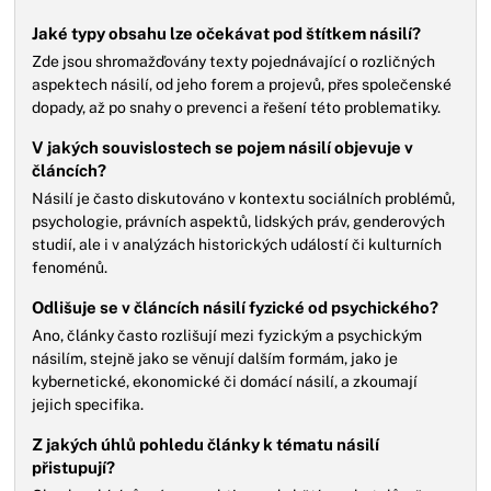
Jaké typy obsahu lze očekávat pod štítkem násilí?
Zde jsou shromažďovány texty pojednávající o rozličných
aspektech násilí, od jeho forem a projevů, přes společenské
dopady, až po snahy o prevenci a řešení této problematiky.
V jakých souvislostech se pojem násilí objevuje v
článcích?
Násilí je často diskutováno v kontextu sociálních problémů,
psychologie, právních aspektů, lidských práv, genderových
studií, ale i v analýzách historických událostí či kulturních
fenoménů.
Odlišuje se v článcích násilí fyzické od psychického?
Ano, články často rozlišují mezi fyzickým a psychickým
násilím, stejně jako se věnují dalším formám, jako je
kybernetické, ekonomické či domácí násilí, a zkoumají
jejich specifika.
Z jakých úhlů pohledu články k tématu násilí
přistupují?