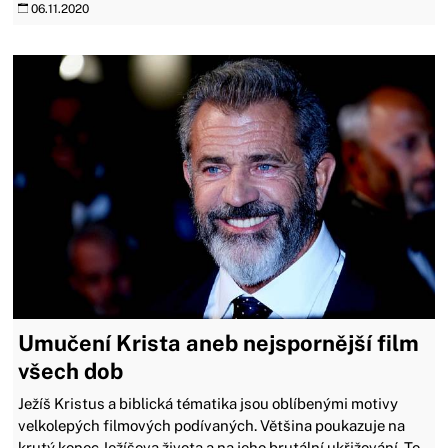
06.11.2020
Umučení Krista aneb nejspornější film
všech dob
Ježíš Kristus a biblická tématika jsou oblíbenými motivy
velkolepých filmových podívaných. Většina poukazuje na
krutý konec Ježíšova života a na jeho brutální ukřižování. To