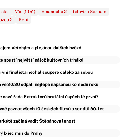
nsko
Věc (1951)
Emanuelle 2
televize Seznam
uzeu 2
Keni
řejem Vetchým a plejádou dalších hvězd
e spustí největší nálož kultovních trháků
rvní finalista nechal soupeře daleko za sebou
 ve 20:20 odpálí nejlépe napsanou komedii roku
e nová řada Extraktorů brutální úspěch té první?
vně poznat všech 10 českých filmů a seriálů 90. let
rkétě začíná vadit Štěpánova lenost
ý bijec míří do Prahy