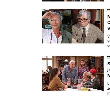
M
C
V
V
v
v
S
j
M
L
ž
m