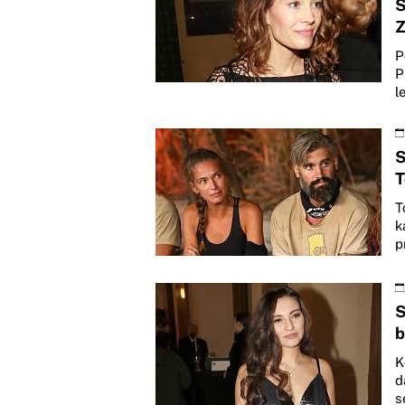
S
Z
P
P
l
S
T
T
k
p
S
b
K
d
s