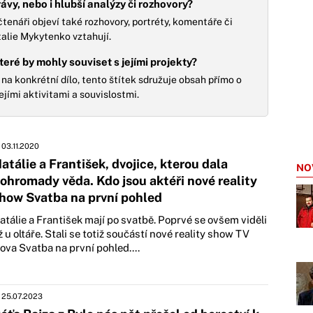
vy, nebo i hlubší analýzy či rozhovory?
tenáři objeví také rozhovory, portréty, komentáře či
talie Mykytenko vztahují.
 které by mohly souviset s jejími projekty?
na konkrétní dílo, tento štítek sdružuje obsah přímo o
jími aktivitami a souvislostmi.
03.11.2020
atálie a František, dvojice, kterou dala
NO
ohromady věda. Kdo jsou aktéři nové reality
how Svatba na první pohled
atálie a František mají po svatbě. Poprvé se ovšem viděli
ž u oltáře. Stali se totiž součástí nové reality show TV
ova Svatba na první pohled....
25.07.2023