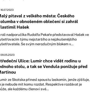
16.07.2023
alý pitaval z velkého města: Českého
olumba v obnošeném oblečení si zahrál
lastimil Hašek
 roli nadporučíka Rudolfa Pekaře představoval Hašek ve
yšetřovacím týmu nejstaršího a nejzkušenějšího
yšetřovatele. Se svým nerozlučným blokem v...
09.05.2023
tředeční Ulice: Lumír chce vidět rodinu u
ednoho stolu, a tak se Vendula ponižuje před
artinou
umír ze Skotska přinesl spoustu laskomin, jenže zjišťuje,
e je nebude mít komu rozdat. Respektive rozdávat je
ůže, ale každému členovi své...