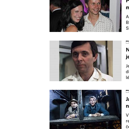
P
m
A
B
S
N
j
J
d
l
J
n
V
r
č