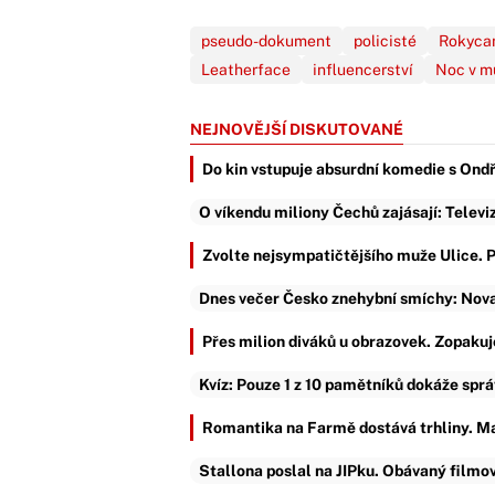
pseudo-dokument
policisté
Rokyca
Leatherface
influencerství
Noc v m
NEJNOVĚJŠÍ DISKUTOVANÉ
Do kin vstupuje absurdní komedie s Ond
O víkendu miliony Čechů zajásají: Televiz
Zvolte nejsympatičtějšího muže Ulice. P
Dnes večer Česko znehybní smíchy: Nova
Přes milion diváků u obrazovek. Zopakuj
Kvíz: Pouze 1 z 10 pamětníků dokáže sprá
Romantika na Farmě dostává trhliny. Ma
Stallona poslal na JIPku. Obávaný filmov