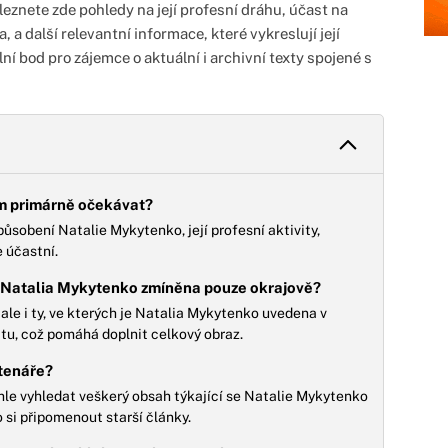
znete zde pohledy na její profesní dráhu, účast na
, a další relevantní informace, které vykreslují její
lní bod pro zájemce o aktuální i archivní texty spojené s
em primárně očekávat?
ůsobení Natalie Mykytenko, její profesní aktivity,
e účastní.
je Natalia Mykytenko zmíněna pouze okrajově?
 ale i ty, ve kterých je Natalia Mykytenko uvedena v
atu, což pomáhá doplnit celkový obraz.
čtenáře?
le vyhledat veškerý obsah týkající se Natalie Mykytenko
o si připomenout starší články.