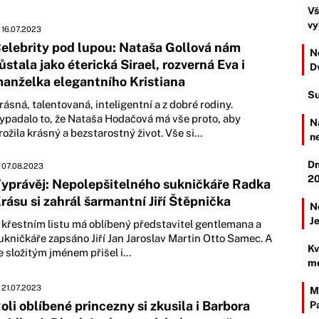
Vš
vy
16.07.2023
elebrity pod lupou: Nataša Gollová nám
Ne
ůstala jako éterická Sirael, rozverná Eva i
D
anželka elegantního Kristiana
Su
rásná, talentovaná, inteligentní a z dobré rodiny.
ypadalo to, že Nataša Hodačová má vše proto, aby
N
rožila krásný a bezstarostný život. Vše si...
n
Dn
07.08.2023
20
yprávěj: Nepolepšitelného sukničkáře Radka
rásu si zahrál šarmantní Jiří Štěpnička
N
J
 křestním listu má oblíbený představitel gentlemana a
ukničkáře zapsáno Jiří Jan Jaroslav Martin Otto Samec. A
Kv
e složitým jménem přišel i...
mé
21.07.2023
M
oli oblíbené princezny si zkusila i Barbora
P