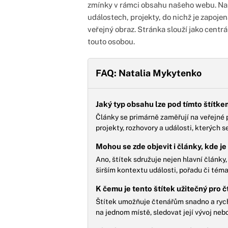
zmínky v rámci obsahu našeho webu. Nale
událostech, projekty, do nichž je zapojena
veřejný obraz. Stránka slouží jako centrá
touto osobou.
FAQ: Natalia Mykytenko
Jaký typ obsahu lze pod tímto štítk
Články se primárně zaměřují na veřejné p
projekty, rozhovory a události, kterých s
Mohou se zde objevit i články, kde 
Ano, štítek sdružuje nejen hlavní články,
širším kontextu události, pořadu či tém
K čemu je tento štítek užitečný pro 
Štítek umožňuje čtenářům snadno a rych
na jednom místě, sledovat její vývoj neb