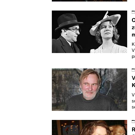
C
z
m
K
V
p
V
K
V
s
s
R