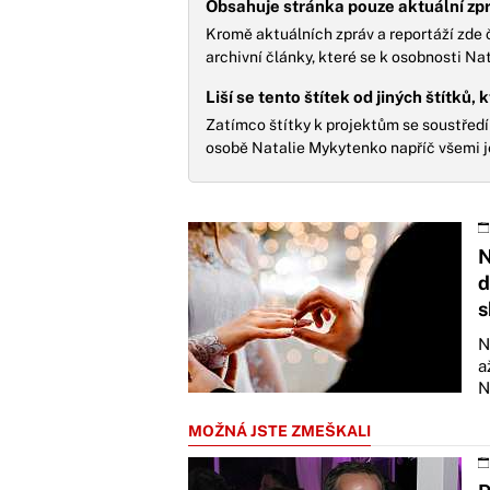
Obsahuje stránka pouze aktuální zprá
Kromě aktuálních zpráv a reportáží zde č
archivní články, které se k osobnosti Na
Liší se tento štítek od jiných štítků,
Zatímco štítky k projektům se soustředí 
osobě Natalie Mykytenko napříč všemi je
N
d
s
N
a
N
MOŽNÁ JSTE ZMEŠKALI