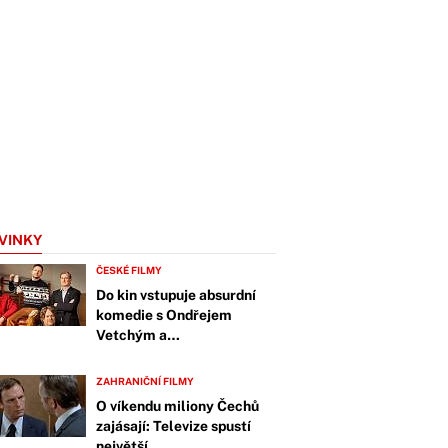
VINKY
ČESKÉ FILMY
Do kin vstupuje absurdní
komedie s Ondřejem
Vetchým a…
ZAHRANIČNÍ FILMY
O víkendu miliony Čechů
zajásají: Televize spustí
největší…