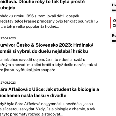
eidlová. Dlouhé roky to tak byla prostě
Hv
ubejda
ne
ohádku z roku 1996 si zamilovali děti i dospělí.
Zí
ředstavitelce krásné princezny bylo tenkrát pouhých 15
C
et, a tak ji velká popularita hodně...
Kd
27.04.2023
ne
urvivor Česko & Slovensko 2023: Hrdinský
omáš si vybral do duelu nejslabší hráčku
omáš chce navodit dojem, že si to v duelu rozdá s
aždým a nevadí mu silní hráči a když došlo na věc, tak si
ro jistotu vyfňukal jako soupeře...
27.05.2023
ára Affašová z Ulice: Jak studentka biologie a
iochemie našla lásku v divadle
dyž byla Sára Affašová na gymnáziu, nevěděla, jakou
alší cestou se vydat. Vždy jí šla biologie a chemie, a tak
e tyto předměty rozhodla studovat...