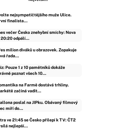
volte nejsympatičtějšího muže Ulice.
rvní finalista…
es večer Česko znehybní smíchy: Nova
 20:20 odpálí…
řes milion diváků u obrazovek. Zopakuje
ová řada…
íz: Pouze 1 z 10 pamětníků dokáže
rávně poznat všech 10…
omantika na Farmě dostává trhliny.
arkétě začíná vadit…
allona poslal na JIPku. Obávaný filmový
jec míří do…
ítra ve 21:45 se Česko přilepí k TV: ČT2
ysílá nejlepší…