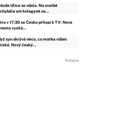
ězda Ulice se vdala. Na svatbě
chyběla ani kolegyně ze…
tra v 17:30 se Česko přilepí k TV: Nova
inema vysílá…
yž syn skrývá něco, co matka vůbec
čeká. Nový český…