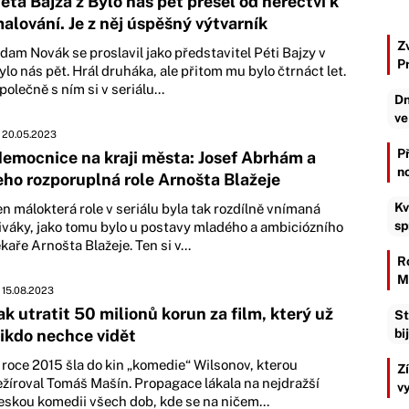
éťa Bajza z Bylo nás pět přešel od herectví k
alování. Je z něj úspěšný výtvarník
Z
dam Novák se proslavil jako představitel Péti Bajzy v
P
ylo nás pět. Hrál druháka, ale přitom mu bylo čtrnáct let.
polečně s ním si v seriálu...
Dn
ve
20.05.2023
P
emocnice na kraji města: Josef Abrhám a
n
eho rozporuplná role Arnošta Blažeje
Kv
en málokterá role v seriálu byla tak rozdílně vnímaná
sp
iváky, jako tomu bylo u postavy mladého a ambiciózního
ékaře Arnošta Blažeje. Ten si v...
R
M
15.08.2023
ak utratit 50 milionů korun za film, který už
St
ikdo nechce vidět
bi
 roce 2015 šla do kin „komedie“ Wilsonov, kterou
Z
ežíroval Tomáš Mašín. Propagace lákala na nejdražší
v
eskou komedii všech dob, kde se na ničem...