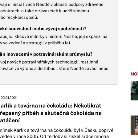
ají o iniciativách Nestlé v oblasti podpory zdravého
 produktech, a také o závazcích k udržitelnému
bo recyklaci obalů.
ické souvislosti nebo vývoj společnosti?
ující klíčové milníky v historii Nestlé, její expanzi na
ve vedení a strategii v průběhu let.
jí s inovacemi v potravinářském průmyslu?
oj nových potravinářských technologií, rostlinné
 inovace ve výrobě a distribuci, které Nestlé zavádí nebo
NO
02.01.2021
arlík a továrna na čokoládu: Několikrát
řepsaný příběh a skutečná čokoláda na
atáčení
nímek Karlík a továrna na čokoládu byl v Česku poprvé
veden v roce 2005. Od té doby si získal srdce mnoha