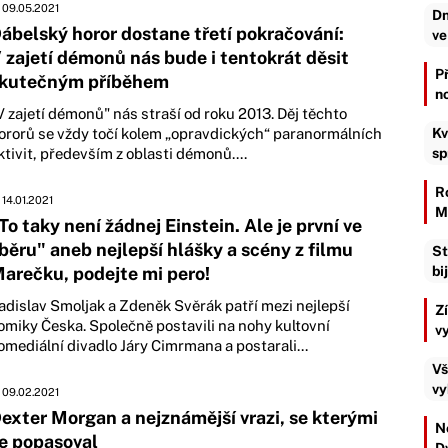
09.05.2021
Dn
ábelský horor dostane třetí pokračování:
ve
 zajetí démonů nás bude i tentokrát děsit
P
kutečným příběhem
n
V zajetí démonů" nás straší od roku 2013. Děj těchto
ororů se vždy točí kolem „opravdických“ paranormálních
Kv
ktivit, především z oblasti démonů....
sp
R
14.01.2021
M
To taky není žádnej Einstein. Ale je první ve
běru" aneb nejlepší hlášky a scény z filmu
St
arečku, podejte mi pero!
bi
adislav Smoljak a Zdeněk Svěrák patří mezi nejlepší
Z
omiky Česka. Společně postavili na nohy kultovní
v
omediální divadlo Járy Cimrmana a postarali...
Vš
vy
09.02.2021
exter Morgan a nejznámější vrazi, se kterými
Ne
e popasoval