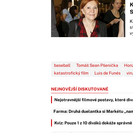
K
S
K
s
v
baseball
Tomáš Sean Pšenička
Hon
katastrofický film
Luis de Funés
vir
NEJNOVĚJŠÍ DISKUTOVANÉ
Nejotravnější filmové postavy, které div
Farma: Druhá duelantka si Markétu „nama
Kvíz: Pouze 1 z 10 diváků dokáže správn