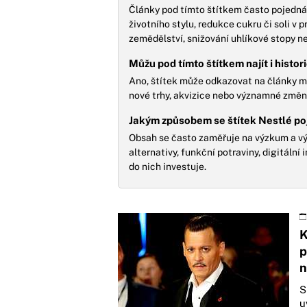
Články pod tímto štítkem často pojednáv
životního stylu, redukce cukru či soli v
zemědělství, snižování uhlíkové stopy ne
Můžu pod tímto štítkem najít i histor
Ano, štítek může odkazovat na články map
nové trhy, akvizice nebo významné změny 
Jakým způsobem se štítek Nestlé po
Obsah se často zaměřuje na výzkum a výv
alternativy, funkční potraviny, digitální
do nich investuje.
K
p
n
S
u