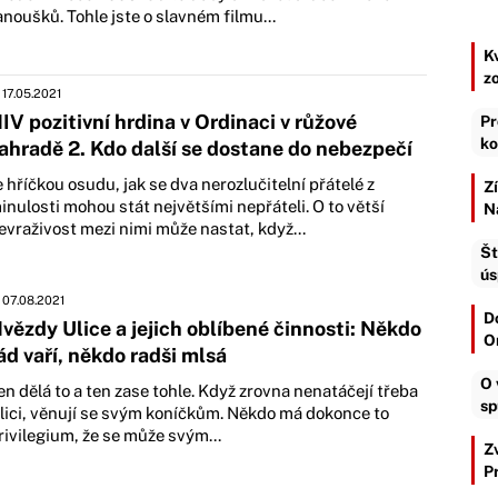
anoušků. Tohle jste o slavném filmu...
K
z
17.05.2021
IV pozitivní hrdina v Ordinaci v růžové
Pr
ko
ahradě 2. Kdo další se dostane do nebezpečí
e hříčkou osudu, jak se dva nerozlučitelní přátelé z
Z
inulosti mohou stát největšími nepřáteli. O to větší
N
evraživost mezi nimi může nastat, když...
Št
ús
07.08.2021
D
vězdy Ulice a jejich oblíbené činnosti: Někdo
O
ád vaří, někdo radši mlsá
O 
en dělá to a ten zase tohle. Když zrovna nenatáčejí třeba
sp
lici, věnují se svým koníčkům. Někdo má dokonce to
rivilegium, že se může svým...
Z
P