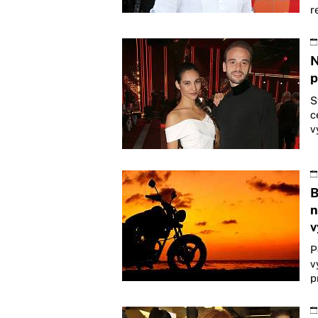
r
N
p
S
c
v
B
n
v
P
v
p