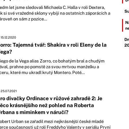
D
edm let jsme sledovali Michaela C. Halla v roli Dextera,
Su
ak si své vražedné sklony vybíjí na ostatních záporácích a
ároveň on sám z pozice...
N
n
15.12.2020
Dn
orro: Tajemná tvář: Shakira v roli Eleny de la
20
ega?
iego de la Vega alias Zorro, co bohatým bral a chudým
ával, prahne po pomstě za svou mrtvou manželku a
ceru, které mu ukradl krutý Montero. Poté...
25.07.2021
ro divačky Ordinace v růžové zahradě 2: Je
ěco krásnějšího než pohled na Roberta
rbana s miminkem v náručí?
obert Urban se zařadil mezi nejkrásnější české mladé
erce současnosti už rolí Freddyho Valenty v seriálu První