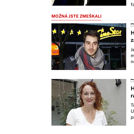
f
MOŽNÁ JSTE ZMEŠKALI
H
z
J
m
n
H
r
T
U
p