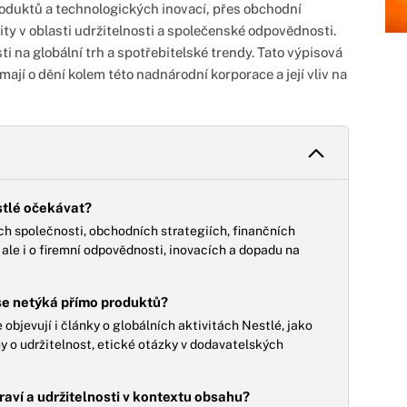
oduktů a technologických inovací, přes obchodní
vity v oblasti udržitelnosti a společenské odpovědnosti.
 na globální trh a spotřebitelské trendy. Tato výpisová
ímají o dění kolem této nadnárodní korporace a její vliv na
stlé očekávat?
ch společnosti, obchodních strategiích, finančních
le i o firemní odpovědnosti, inovacích a dopadu na
 se netýká přímo produktů?
bjevují i články o globálních aktivitách Nestlé, jako
y o udržitelnost, etické otázky v dodavatelských
raví a udržitelnosti v kontextu obsahu?