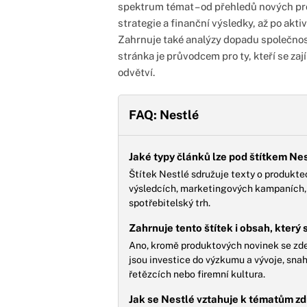
spektrum témat – od přehledů nových pr
strategie a finanční výsledky, až po akti
Zahrnuje také analýzy dopadu společnosti
stránka je průvodcem pro ty, kteří se zaj
odvětví.
FAQ: Nestlé
Jaké typy článků lze pod štítkem Ne
Štítek Nestlé sdružuje texty o produkte
výsledcích, marketingových kampaních, a
spotřebitelský trh.
Zahrnuje tento štítek i obsah, který
Ano, kromě produktových novinek se zde o
jsou investice do výzkumu a vývoje, snah
řetězcích nebo firemní kultura.
Jak se Nestlé vztahuje k tématům zd