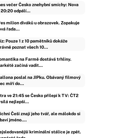
es večer Česko znehybní smíchy: Nova
 20:20 odpálí…
řes milion diváků u obrazovek. Zopakuje
ová řada…
íz: Pouze 1 z 10 pamětníků dokáže
rávně poznat všech 10…
omantika na Farmě dostává trhliny.
arkétě začíná vadit…
allona poslal na JIPku. Obávaný filmový
jec míří do…
ítra ve 21:45 se Česko přilepí k TV: ČT2
ysílá nejlepší…
ichni Češi znají jeho tvář, ale málokdo si
baví jméno.…
jsledovanější kriminální stálice je zpět.