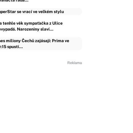
vanáctá řada…
perStar se vrací ve velkém stylu
a tenhle věk sympaťačka z Ulice
evypadá. Narozeniny slaví…
es miliony Čechů zajásají: Prima ve
:15 spustí…