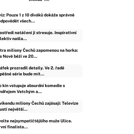
víz: Pouze 1 z 10 diváků dokáže správně
odpovědět všech…
ostředí natáčení ji stresuje. Inspirativní
lektiv našla…
ítra miliony Čechů zapomenou na horka:
a Nově běží ve 20…
áfek prozradil detaily. Ve 2. řadě
pěšné série bude mít…
o kin vstupuje absurdní komedie s
ndřejem Vetchým a…
víkendu miliony Čechů zajásají: Televize
ustí největší…
volte nejsympatičtějšího muže Ulice.
rvní finalista…