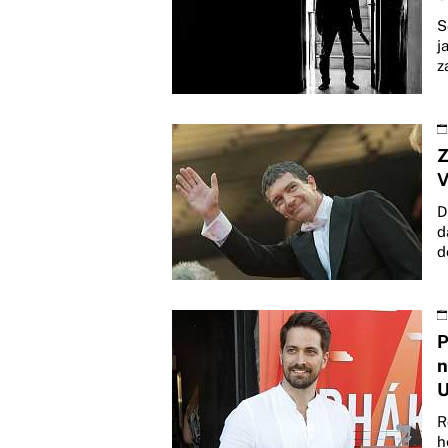
S
j
z
Z
V
D
d
d
P
n
U
R
h