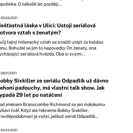
epublika. O několik let později...
05.03.2021
ešťastná láska v Ulici: Ustojí seriálová
otvora vztah s ženatým?
vůj tajný milenecký vztah se snažili utajit za každou
enu. Bohužel se jim to nepovedlo. On ženatý, ona
ycházející seriálová hvězda. Oba si svými...
08.01.2021
obby Sixkiller ze seriálu Odpadlík už dávno
ehoní padouchy, má vlastní talk show. Jak
ypadá 29 let po natáčení
od jménem Branscombe Richmond se jen málokomu
ybaví tvář. Když ale řekneme Bobby Sixkiller,
ravděpodobnost je vyšší, jelikož seriál Odpadlík...
04.04.2021