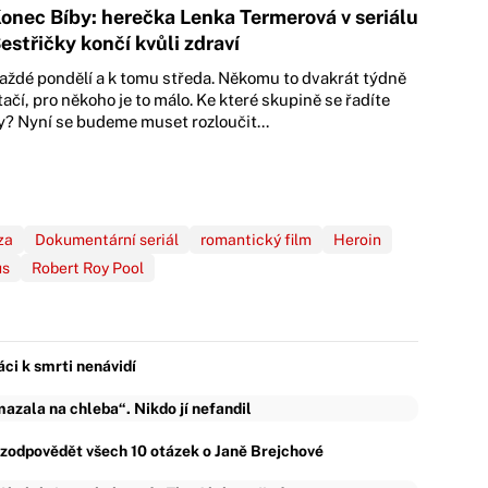
onec Bíby: herečka Lenka Termerová v seriálu
estřičky končí kvůli zdraví
aždé pondělí a k tomu středa. Někomu to dvakrát týdně
tačí, pro někoho je to málo. Ke které skupině se řadíte
y? Nyní se budeme muset rozloučit...
za
Dokumentární seriál
romantický film
Heroin
us
Robert Roy Pool
áci k smrti nenávidí
zala na chleba“. Nikdo jí nefandil
ě zodpovědět všech 10 otázek o Janě Brejchové