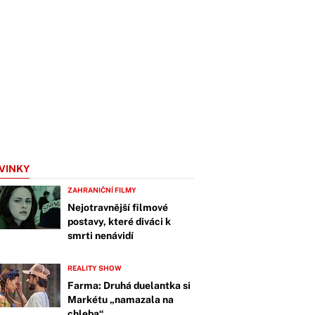
VINKY
ZAHRANIČNÍ FILMY
Nejotravnější filmové
postavy, které diváci k
smrti nenávidí
REALITY SHOW
Farma: Druhá duelantka si
Markétu „namazala na
chleba“.…