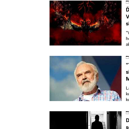
Ď
V
s
"
h
a
"
s
M
L
k
k
D
s