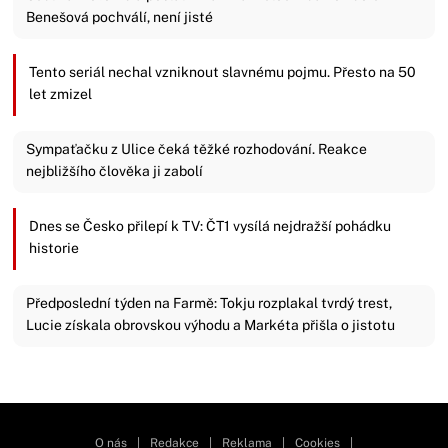
Benešová pochválí, není jisté
Tento seriál nechal vzniknout slavnému pojmu. Přesto na 50
let zmizel
Sympaťačku z Ulice čeká těžké rozhodování. Reakce
nejbližšího člověka ji zabolí
Dnes se Česko přilepí k TV: ČT1 vysílá nejdražší pohádku
historie
Předposlední týden na Farmě: Tokju rozplakal tvrdý trest,
Lucie získala obrovskou výhodu a Markéta přišla o jistotu
Zavřít reklamu
O nás
|
Redakce
|
Reklama
|
Cookies
|