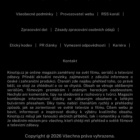
Všeobecné podmínky
|
Provozovatel webu
|
RSS kanál
|
Zpracování dat
|
Zásady zpracování osobních údajů
|
Etický kodex
|
PR články
|
Vymezení odpovědnosti
|
Kariéra
|
Kontakt
Kinotip.cz je online magazín zaměřený na svět filmu, seriálů a televizní
zábavy. Přináší aktuální novinky, zajímavosti z zákulisí informace o
české i zahraniční produkci. Čtenáři zde najdou přehled toho, co právě
běží, co stojí za zhlédnutí a co se chystá. Obsah se věnuje oblíbeným
seriálům, filmovým premiérám i známým hereckým osobnostem.
Nechybí ani komentáře, tipy na sledování a rozhovory s tvůrci. Magazín
kombinuje informativní články se zábavným obsahem a lehkým
bulvárním přesahem. Díky tomu nabízí čtenářům rychlý a přehledný
způsob, jak se zorientovat ve světě televize a filmu. Cílem webu je
bavit, informovat a inspirovat diváky k výběru kvalitního obsahu.
Kinotip.cz milují jak fanoušci akčních příběhů, tak i romantiky a rodiny.
Je ideálním místem pro všechny, kteří chtějí mít přehled o světě filmové
a televizní zábavy.
Copyright @ 2026 Všechna práva vyhrazena.