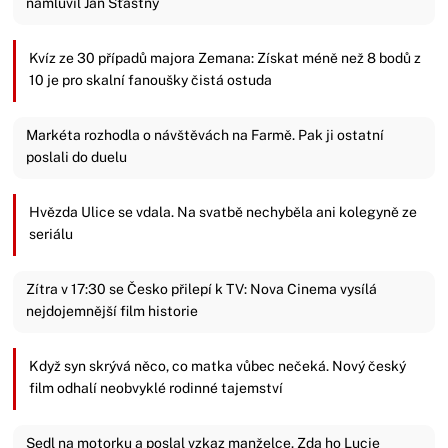
namluvil Jan Šťastný
Kvíz ze 30 případů majora Zemana: Získat méně než 8 bodů z
10 je pro skalní fanoušky čistá ostuda
Markéta rozhodla o návštěvách na Farmě. Pak ji ostatní
poslali do duelu
Hvězda Ulice se vdala. Na svatbě nechyběla ani kolegyně ze
seriálu
Zítra v 17:30 se Česko přilepí k TV: Nova Cinema vysílá
nejdojemnější film historie
Když syn skrývá něco, co matka vůbec nečeká. Nový český
film odhalí neobvyklé rodinné tajemství
Sedl na motorku a poslal vzkaz manželce. Zda ho Lucie