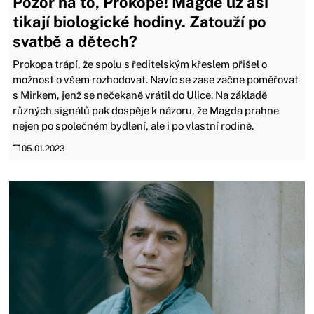
Pozor na to, Prokope! Magdě už asi
tikají biologické hodiny. Zatouží po
svatbě a dětech?
Prokopa trápí, že spolu s ředitelským křeslem přišel o
možnost o všem rozhodovat. Navíc se zase začne poměřovat
s Mirkem, jenž se nečekaně vrátil do Ulice. Na základě
různých signálů pak dospěje k názoru, že Magda prahne
nejen po společném bydlení, ale i po vlastní rodině.
05.01.2023