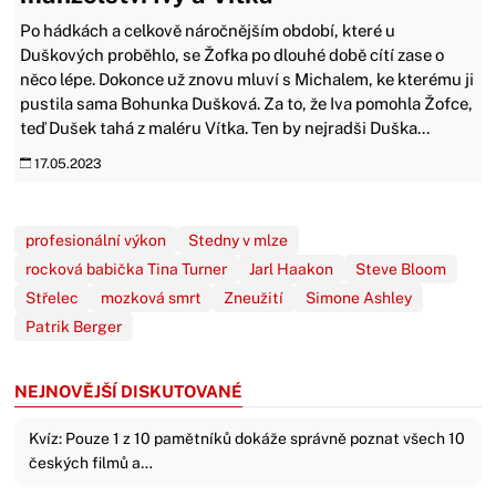
Po hádkách a celkově náročnějším období, které u
Duškových proběhlo, se Žofka po dlouhé době cítí zase o
něco lépe. Dokonce už znovu mluví s Michalem, ke kterému ji
pustila sama Bohunka Dušková. Za to, že Iva pomohla Žofce,
teď Dušek tahá z maléru Vítka. Ten by nejradši Duška...
17.05.2023
profesionální výkon
Stedny v mlze
rocková babička Tina Turner
Jarl Haakon
Steve Bloom
Střelec
mozková smrt
Zneužití
Simone Ashley
Patrik Berger
NEJNOVĚJŠÍ DISKUTOVANÉ
Kvíz: Pouze 1 z 10 pamětníků dokáže správně poznat všech 10
českých filmů a…