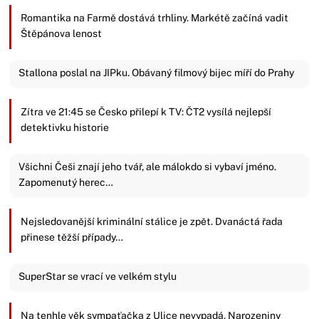
Romantika na Farmě dostává trhliny. Markétě začíná vadit
Štěpánova lenost
Stallona poslal na JIPku. Obávaný filmový bijec míří do Prahy
Zítra ve 21:45 se Česko přilepí k TV: ČT2 vysílá nejlepší
detektivku historie
Všichni Češi znají jeho tvář, ale málokdo si vybaví jméno.
Zapomenutý herec…
Nejsledovanější kriminální stálice je zpět. Dvanáctá řada
přinese těžší případy…
SuperStar se vrací ve velkém stylu
Na tenhle věk sympaťačka z Ulice nevypadá. Narozeniny