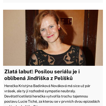
Zlatá labuť: Posilou seriálu je i
oblíbená Jindřiška z Pelíšků
Herečka Kristýna Badinková Nováková má sice už pár
vrásek, ale ty jí rozhodně sympatie neubraly.
Devětatřicetiletá herečka vytvořila trochu tajemnou
postavu Lucie Tiché, za kterou se v prvních dvou epizodách