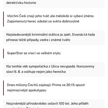
detektivku historie
Všichni Češi znají jeho tvář, ale málokdo si vybaví jméno.
Zapomenutý herec odešel ze světa dobrovolně
Nejsledovanější kriminální stálice je zpět. Dvanáctá řada
přinese těžší případy, vedra i známé tváře
SuperStar se vrací ve velkém stylu
Na tenhle věk sympaťačka z Ulice nevypadá. Narozeniny
slaví 6. 8. a oslňuje nejen jako herečka
Dnes miliony Čechů zajásají: Prima ve 20:15 spustí
nejmrazivější apokalypsu
Nejznámější přírodovědec oslavil 100 let. Jeho příběh