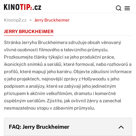
Kinotip2.cz
Jerry Bruckheimer
JERRY BRUCKHEIMER
Stránka Jerryho Bruckheimera sdružuje obsah věnovaný
vlivné osobnosti filmového a televizního průmyslu.
Prozkoumejte články týkající se jeho produkční práce,
ikonických snímků a seriálů, které formoval, nebo rozhovorů a
profilů, které mapují jeho kariéru. Objevte zákulisní informace
o jeho projektech, nejnovější zprávy z Hollywoodu s jeho
podpisem a analýzy, které se zabývají jeho jedinečným
přístupem k akčním velkofilmům, dramatu i komerčně
úspěšným seriálům. Zjistíte, jak ovlivnil žánry a zanechal
nesmazatelnou stopu v zábavním průmyslu.
FAQ: Jerry Bruckheimer