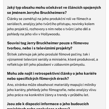
Jaký typ obsahu mohu očekávat ve článcích spojených
se jménem Jerryho Bruckheimera?
Články se zaměřují na jeho produkční roli ve filmech a
seriálech, analýzy jeho tvůrčího přístupu, novinky kolem
jeho projektů, rozhovory s ním nebo s tvůrci jeho děl a
pohledy na jeho vliv v Hollywoodu.
Souvisí tag Jerry Bruckheimer pouze s filmovou
tvorbou, nebo i s televizními projekty?
Štítek zahrnuje jak jeho proslulé filmové počiny, tak i
významné televizní seriály a minisérie, které produkoval, a
reflektuje šíři jeho působení v zábavním průmyslu.
Mohu zde najít i retrospektivní články o jeho kariéře
nebo specifických filmových érach?
Ano, stránka může obsahovat materiály mapující milníky
jeho kariéry, přehledy jeho filmografie, nebo analýzy vlivu
jeho práce na konkrétní žánry a trendy v průběhu let.
Jsou zde k dispozici informace o jeho budoucích
projektech nebo spekulace z oboru?