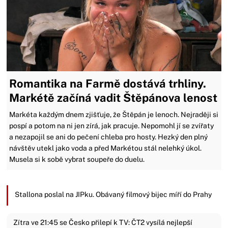
Romantika na Farmě dostává trhliny.
Markétě začíná vadit Štěpánova lenost
Markéta každým dnem zjišťuje, že Štěpán je lenoch. Nejraději si
pospí a potom na ni jen zírá, jak pracuje. Nepomohl jí se zvířaty
a nezapojil se ani do pečení chleba pro hosty. Hezký den plný
návštěv utekl jako voda a před Markétou stál nelehký úkol.
Musela si k sobě vybrat soupeře do duelu.
Stallona poslal na JIPku. Obávaný filmový bijec míří do Prahy
Zítra ve 21:45 se Česko přilepí k TV: ČT2 vysílá nejlepší