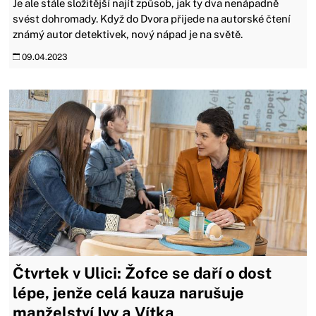
Je ale stále složitější najít způsob, jak ty dva nenápadně
svést dohromady. Když do Dvora přijede na autorské čtení
známý autor detektivek, nový nápad je na světě.
09.04.2023
Čtvrtek v Ulici: Žofce se daří o dost
lépe, jenže celá kauza narušuje
manželství Ivy a Vítka