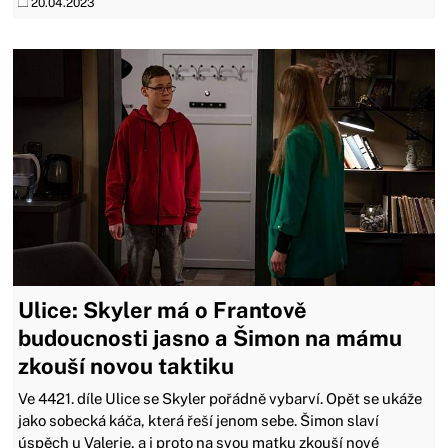
20.04.2023
Ulice: Skyler má o Frantově
budoucnosti jasno a Šimon na mámu
zkouší novou taktiku
Ve 4421. díle Ulice se Skyler pořádně vybarví. Opět se ukáže
jako sobecká káča, která řeší jenom sebe. Šimon slaví
úspěch u Valerie, a i proto na svou matku zkouší nové