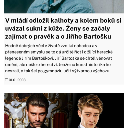
V mládí odložil kalhoty a kolem boků si
uvázal sukni z kůže. Ženy se začaly
zajímat o pravěk a o Jiřího Bartošku
Hodně dobrých věcí v životě vzniká náhodou a v
přeneseném smyslu se to dá určitě říct i o žijící herecké
legendě Jiřím Bartoškovi. Jiří Bartoška se chtěl věnovat
umění, ale nešlo o herectví. Jenže na kunsthistorika ho
nevzali, a tak šel po gymnáziu učit výtvarnou výchovu.
01.01.2023