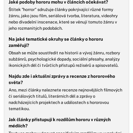
Jaké podoby hororu mohu v článcích očekávat?
Štítek "horror" sdružuje články pokrývající různé formy
žánru, jako jsou film, seriálová tvorba, literatura, videohry
nebo divadelní inscenace, které se věnují tomuto žánru v
jeho rozmanitých podobách.
Na jaké tematické okruhy se články o hororu
zaměřují?
Obsah se může soustředit na historii a vývoj žánru, rozbory
subžánrů, psychologické dopady, sociální přesahy, analýzy
ikonických děl či tvůrčích přístupů režisérů a spisovatelů.
Najdu zde i aktuální zprávy a recenze z hororového
světa?
Ano, mezi články naleznete recenze nejnovějších filmových
či seriálových titulů, literárních děl a zprávy o
nadcházejících projektech a událostech s hororovou
tematikou.
Jak články přistupují k rozdílům hororu v různých
médiích?