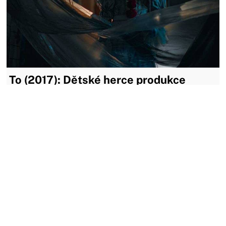
To (2017): Dětské herce produkce
odbyla směšnými honoráři
Filmové horory nemívají vysoký rozpočet, ale přitom patří k
oblíbeným žánrům, takže mohou překvapit zisky obřích
rozměrů. Snímek To z roku 2017 přilákal už tím, že byl
natočen na základě knihy Stephena Kinga. Úspěch byl
obrovský.
09.02.2020
MOŽNÁ JSTE ZMEŠKALI