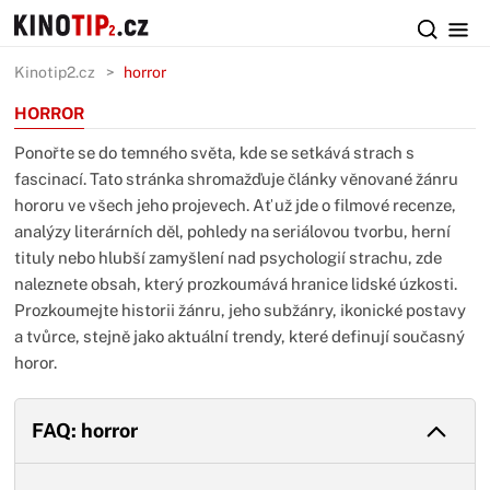
Kinotip2.cz
horror
HORROR
Ponořte se do temného světa, kde se setkává strach s
fascinací. Tato stránka shromažďuje články věnované žánru
hororu ve všech jeho projevech. Ať už jde o filmové recenze,
analýzy literárních děl, pohledy na seriálovou tvorbu, herní
tituly nebo hlubší zamyšlení nad psychologií strachu, zde
naleznete obsah, který prozkoumává hranice lidské úzkosti.
Prozkoumejte historii žánru, jeho subžánry, ikonické postavy
a tvůrce, stejně jako aktuální trendy, které definují současný
horor.
FAQ: horror