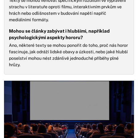
Texty se mohou věnovat specifickým rozdílům ve vyprávění
strachu v literatuře oproti filmu, interaktivním prvkům ve
hrách nebo odlišnostem v budování napětí napříč
mediálními formáty.
Mohou se články zabývat i hlubšími, například
psychologickými aspekty hororu?
Ano, některé texty se mohou ponořit do toho, proč nás horor
fascinuje, jak odráží lidské obavy a úzkosti, nebo jaké hlubší
poselství mohou nést zdánlivě jednoduché příběhy plné
hrůzy.