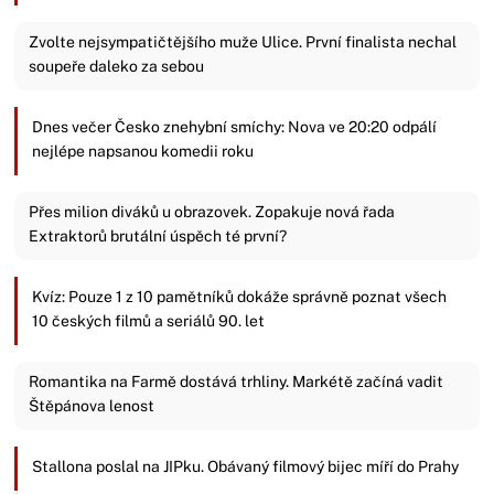
Zvolte nejsympatičtějšího muže Ulice. První finalista nechal
soupeře daleko za sebou
Dnes večer Česko znehybní smíchy: Nova ve 20:20 odpálí
nejlépe napsanou komedii roku
Přes milion diváků u obrazovek. Zopakuje nová řada
Extraktorů brutální úspěch té první?
Kvíz: Pouze 1 z 10 pamětníků dokáže správně poznat všech
10 českých filmů a seriálů 90. let
Romantika na Farmě dostává trhliny. Markétě začíná vadit
Štěpánova lenost
Stallona poslal na JIPku. Obávaný filmový bijec míří do Prahy