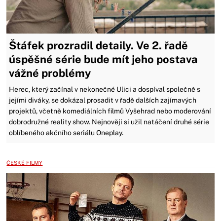
Štáfek prozradil detaily. Ve 2. řadě
úspěšné série bude mít jeho postava
vážné problémy
Herec, který začínal v nekonečné Ulici a dospíval společně s
jejími diváky, se dokázal prosadit v řadě dalších zajímavých
projektů, včetně komediálních filmů Vyšehrad nebo moderování
dobrodružné reality show. Nejnověji si užil natáčení druhé série
oblíbeného akčního seriálu Oneplay.
ČESKÉ FILMY