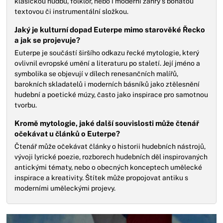
klasickou hudbu, folklór, nebo i moderní žánry s bohatou
textovou či instrumentální složkou.
Jaký je kulturní dopad Euterpe mimo starověké Řecko
a jak se projevuje?
Euterpe je součástí širšího odkazu řecké mytologie, který
ovlivnil evropské umění a literaturu po staletí. Její jméno a
symbolika se objevují v dílech renesančních malířů,
barokních skladatelů i moderních básníků jako ztělesnění
hudební a poetické múzy, často jako inspirace pro samotnou
tvorbu.
Kromě mytologie, jaké další souvislosti může čtenář
očekávat u článků o Euterpe?
Čtenář může očekávat články o historii hudebních nástrojů,
vývoji lyrické poezie, rozborech hudebních děl inspirovaných
antickými tématy, nebo o obecných konceptech umělecké
inspirace a kreativity. Štítek může propojovat antiku s
moderními uměleckými projevy.