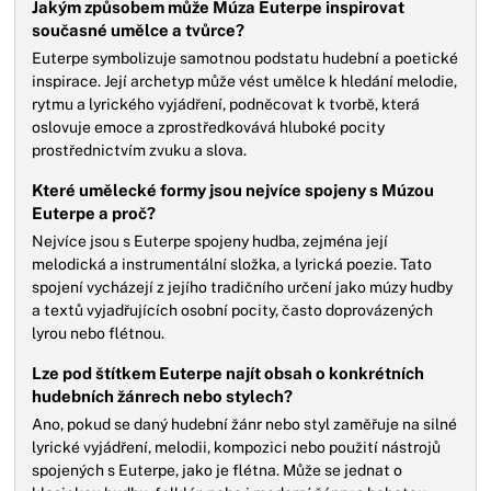
Jakým způsobem může Múza Euterpe inspirovat
současné umělce a tvůrce?
Euterpe symbolizuje samotnou podstatu hudební a poetické
inspirace. Její archetyp může vést umělce k hledání melodie,
rytmu a lyrického vyjádření, podněcovat k tvorbě, která
oslovuje emoce a zprostředkovává hluboké pocity
prostřednictvím zvuku a slova.
Které umělecké formy jsou nejvíce spojeny s Múzou
Euterpe a proč?
Nejvíce jsou s Euterpe spojeny hudba, zejména její
melodická a instrumentální složka, a lyrická poezie. Tato
spojení vycházejí z jejího tradičního určení jako múzy hudby
a textů vyjadřujících osobní pocity, často doprovázených
lyrou nebo flétnou.
Lze pod štítkem Euterpe najít obsah o konkrétních
hudebních žánrech nebo stylech?
Ano, pokud se daný hudební žánr nebo styl zaměřuje na silné
lyrické vyjádření, melodii, kompozici nebo použití nástrojů
spojených s Euterpe, jako je flétna. Může se jednat o