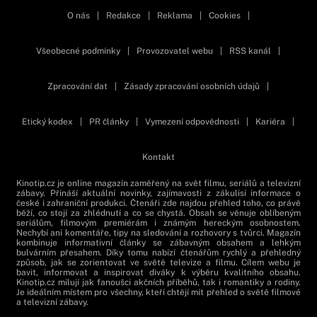
O nás
|
Redakce
|
Reklama
|
Cookies
|
Všeobecné podmínky
|
Provozovatel webu
|
RSS kanál
|
Zpracování dat
|
Zásady zpracování osobních údajů
|
Etický kodex
|
PR články
|
Vymezení odpovědnosti
|
Kariéra
|
Kontakt
Kinotip.cz je online magazín zaměřený na svět filmu, seriálů a televizní
zábavy. Přináší aktuální novinky, zajímavosti z zákulisí informace o
české i zahraniční produkci. Čtenáři zde najdou přehled toho, co právě
běží, co stojí za zhlédnutí a co se chystá. Obsah se věnuje oblíbeným
seriálům, filmovým premiérám i známým hereckým osobnostem.
Nechybí ani komentáře, tipy na sledování a rozhovory s tvůrci. Magazín
kombinuje informativní články se zábavným obsahem a lehkým
bulvárním přesahem. Díky tomu nabízí čtenářům rychlý a přehledný
způsob, jak se zorientovat ve světě televize a filmu. Cílem webu je
bavit, informovat a inspirovat diváky k výběru kvalitního obsahu.
Kinotip.cz milují jak fanoušci akčních příběhů, tak i romantiky a rodiny.
Je ideálním místem pro všechny, kteří chtějí mít přehled o světě filmové
a televizní zábavy.