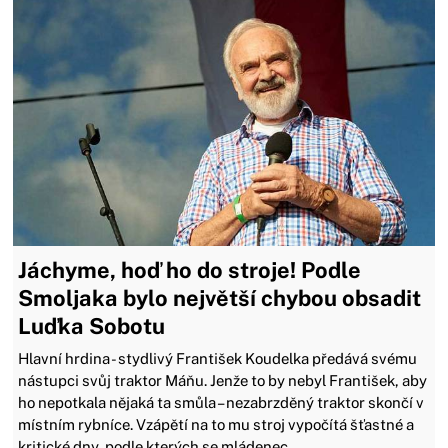
Jáchyme, hoď ho do stroje! Podle
Smoljaka bylo největší chybou obsadit
Luďka Sobotu
Hlavní hrdina - stydlivý František Koudelka předává svému
nástupci svůj traktor Máňu. Jenže to by nebyl František, aby
ho nepotkala nějaká ta smůla – nezabrzděný traktor skončí v
místním rybníce. Vzápětí na to mu stroj vypočítá šťastné a
kritické dny, podle kterých se mládenec...