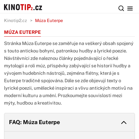
Kinotip2.cz
Múza Euterpe
MÚZA EUTERPE
Stránka Múza Euterpe se zaměřuje na veškerý obsah spojený
s touto antickou bohyní, patronkou hudby a lyrické poezie.
Návštěvníci zde naleznou články pojednávající o řecké
mytologii a roli múz, příspěvky zabývající se historií hudby a
vývojem hudebních nástrojů, zejména flétny, která je s
Euterpe tradičně spojována. Dále se zde objevují texty o
lyrické poezii, umělecké inspiraci a vlivu antických motivů na
moderní kulturu a umění. Prozkoumejte souvislosti mezi
mýty, hudbou a kreativitou.
FAQ: Múza Euterpe