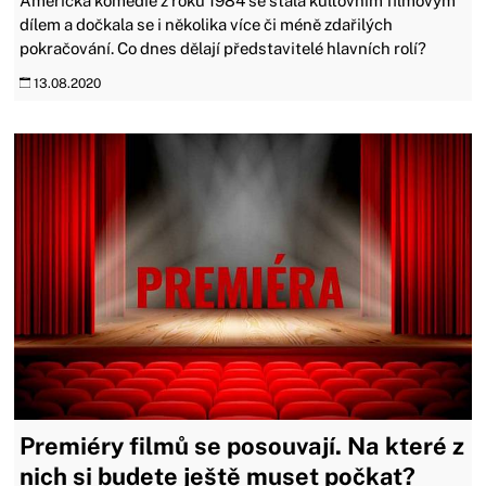
Americká komedie z roku 1984 se stala kultovním filmovým
dílem a dočkala se i několika více či méně zdařilých
pokračování. Co dnes dělají představitelé hlavních rolí?
13.08.2020
Premiéry filmů se posouvají. Na které z
nich si budete ještě muset počkat?