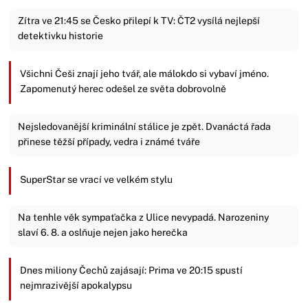
Zítra ve 21:45 se Česko přilepí k TV: ČT2 vysílá nejlepší
detektivku historie
Všichni Češi znají jeho tvář, ale málokdo si vybaví jméno.
Zapomenutý herec odešel ze světa dobrovolně
Nejsledovanější kriminální stálice je zpět. Dvanáctá řada
přinese těžší případy, vedra i známé tváře
SuperStar se vrací ve velkém stylu
Na tenhle věk sympaťačka z Ulice nevypadá. Narozeniny
slaví 6. 8. a oslňuje nejen jako herečka
Dnes miliony Čechů zajásají: Prima ve 20:15 spustí
nejmrazivější apokalypsu