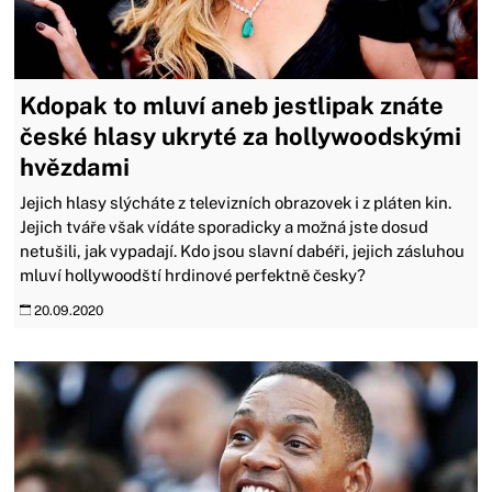
Kdopak to mluví aneb jestlipak znáte
české hlasy ukryté za hollywoodskými
hvězdami
Jejich hlasy slýcháte z televizních obrazovek i z pláten kin.
Jejich tváře však vídáte sporadicky a možná jste dosud
netušili, jak vypadají. Kdo jsou slavní dabéři, jejich zásluhou
mluví hollywoodští hrdinové perfektně česky?
20.09.2020