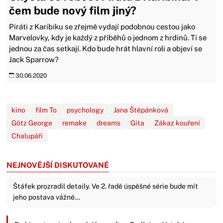
čem bude nový film jiný?
Piráti z Karibiku se zřejmě vydají podobnou cestou jako
Marvelovky, kdy je každý z příběhů o jednom z hrdinů. Ti se
jednou za čas setkají. Kdo bude hrát hlavní roli a objeví se
Jack Sparrow?
30.06.2020
kino
film To
psychology
Jana Štěpánková
Götz George
remake
dreams
Gita
Zákaz kouření
Chalupáři
NEJNOVĚJŠÍ DISKUTOVANÉ
Štáfek prozradil detaily. Ve 2. řadě úspěšné série bude mít
jeho postava vážné…