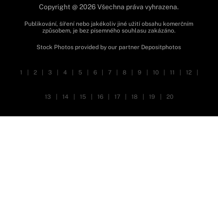
Copyright @ 2026 Všechna práva vyhrazena.
Publikování, šíření nebo jakékoliv jiné užití obsahu komerčním
způsobem, je bez písemného souhlasu zakázáno.
Stock Photos provided by our partner
Depositphotos
1
|
2
|
3
|
4
|
5
|
6
|
7
|
8
|
9
|
10
|
11
|
12
|
13
|
14
|
15
|
16
|
17
|
18
|
19
|
20