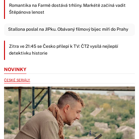
Romantika na Farmě dostává trhliny. Markétě začíná vadit
Štěpánova lenost
Stallona poslal na JIPku. Obávaný filmový bijec míří do Prahy
Zítra ve 21:45 se Česko přilepí k TV: ČT2 vysílá nejlepší
detektivku historie
NOVINKY
ČESKÉ SERIÁLY