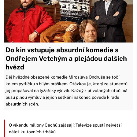
Do kin vstupuje absurdní komedie s
Ondřejem Vetchým a plejádou dalších
hvězd
Děj hvězdně obsazené komedie Miroslava Ondruše se točí
kolem pytlíčku s bílým práškem. Otázkou je, který ze studentů
jej propašoval na lyžařský výcvik. Každý z přivolaných otců má
pusu plnou výmluv a jejich setkání nakonec povede k řadě
absurdních scén.
O víkendu miliony Čechů zajásají: Televize spustí největší
nálož kultovních trháků