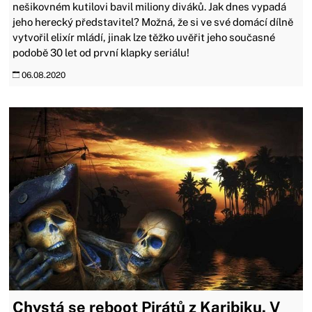
nešikovném kutilovi bavil miliony diváků. Jak dnes vypadá
jeho herecký představitel? Možná, že si ve své domácí dílně
vytvořil elixír mládí, jinak lze těžko uvěřit jeho současné
podobě 30 let od první klapky seriálu!
06.08.2020
Chystá se reboot Pirátů z Karibiku. V