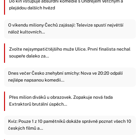
Do kin vstupuje absurdní komedie s Ondřejem Vetchým a
plejádou dalších hvězd
O víkendu miliony Čechů zajásají: Televize spustí největší
nálož kultovních…
Zvolte nejsympatičtějšího muže Ulice. První finalista nechal
soupeře daleko za…
Dnes večer Česko znehybní smíchy: Nova ve 20:20 odpálí
nejlépe napsanou komedii…
Přes milion diváků u obrazovek. Zopakuje nová řada
Extraktorů brutální úspěch…
Kvíz: Pouze 1 z 10 pamětníků dokáže správně poznat všech 10
českých filmů a…