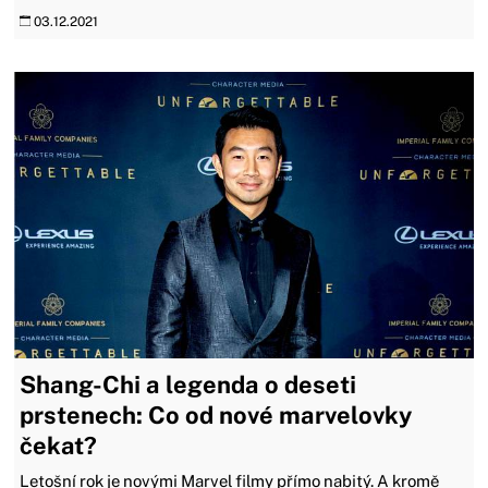
03.12.2021
Shang-Chi a legenda o deseti
prstenech: Co od nové marvelovky
čekat?
Letošní rok je novými Marvel filmy přímo nabitý. A kromě