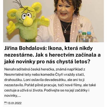
Jiřina Bohdalová: Ikona, která nikdy
nezestárne. Jak s herectvím začínala a
jaké novinky pro nás chystá letos?
Nenahraditelná česká herečka, známá například z
Nesmrtelné tety nebo komedie Čtyři vraždy stačí,
drahoušku. Loni oslavila devadesátku, ale ani to ji
nezastavilo. Pořád pilně pracuje, točí nové filmy, ale také
cestuje a užívá si života. Podívejte se na její začátky i
novinky,...
13.01.2022