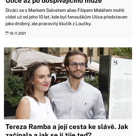
Ulice až po dospívajícího muže
Diváci se s Markem Salvetem alias Filipem Maléřem mohli
vídat už od jeho 10 let, kde byl fanouškům Ulice představen
jako drobný, ale pracovitý klučík z Loučky.
18.11.2021
Tereza Ramba a její cesta ke slávě. Jak
začínala a jak se jí žije teď?