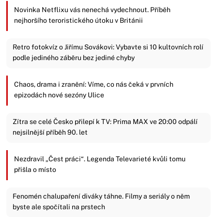
Novinka Netflixu vás nenechá vydechnout. Příběh
nejhoršího teroristického útoku v Británii
Retro fotokvíz o Jiřímu Sovákovi: Vybavte si 10 kultovních rolí
podle jediného záběru bez jediné chyby
Chaos, drama i zranění: Víme, co nás čeká v prvních
epizodách nové sezóny Ulice
Zítra se celé Česko přilepí k TV: Prima MAX ve 20:00 odpálí
nejsilnější příběh 90. let
Nezdravil „Čest práci“. Legenda Televarieté kvůli tomu
přišla o místo
Fenomén chalupaření diváky táhne. Filmy a seriály o něm
byste ale spočítali na prstech