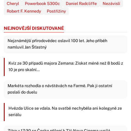
Cheryl
Powerbook 5300c
Daniel Radcliffe
Nezávislí
Robert F. Kennedy
Postřižiny
NEJNOVĚJŠÍ DISKUTOVANÉ
Nejznámější přírodovědec oslavil 100 let. Jeho příběh
namluvil Jan Šťastný
Kvíz ze 30 případů majora Zemana: Získat méně než 8 bodů z
10 je pro skalní…
Markéta rozhodla o návštěvách na Farmě. Pak ji ostatní
poslali do duelu
Hvězda Ulice se vdala. Na svatbě nechyběla ani kolegyně ze
seriálu
Zítra v 17:30 se Česko přilepí k TV: Nova Cinema vysílá