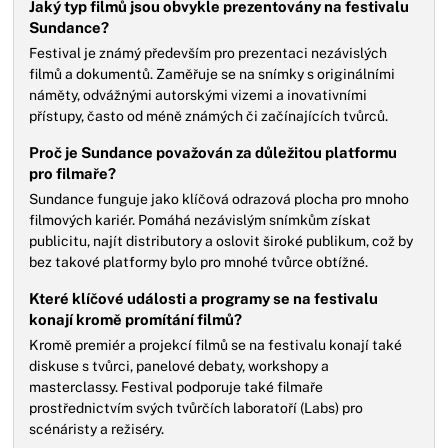
Jaký typ filmů jsou obvykle prezentovány na festivalu
Sundance?
Festival je známý především pro prezentaci nezávislých
filmů a dokumentů. Zaměřuje se na snímky s originálními
náměty, odvážnými autorskými vizemi a inovativními
přístupy, často od méně známých či začínajících tvůrců.
Proč je Sundance považován za důležitou platformu
pro filmaře?
Sundance funguje jako klíčová odrazová plocha pro mnoho
filmových kariér. Pomáhá nezávislým snímkům získat
publicitu, najít distributory a oslovit široké publikum, což by
bez takové platformy bylo pro mnohé tvůrce obtížné.
Které klíčové události a programy se na festivalu
konají kromě promítání filmů?
Kromě premiér a projekcí filmů se na festivalu konají také
diskuse s tvůrci, panelové debaty, workshopy a
masterclassy. Festival podporuje také filmaře
prostřednictvím svých tvůrčích laboratoří (Labs) pro
scénáristy a režiséry.