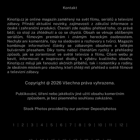
Kontakt
Kinotip.cz je online magazín zaměřený na svět filmu, seriálů a televizní
zábavy. Přináší aktuální novinky, zajímavosti z zákulisí informace o
české i zahraniční produkci. Čtenáři zde najdou přehled toho, co právě
běží, co stojí za zhlédnutí a co se chystá. Obsah se věnuje oblíbeným
seriálům, filmovým premiérám i známým hereckým osobnostem.
Nechybí ani komentáře, tipy na sledování a rozhovory s tvůrci. Magazín
kombinuje informativní články se zábavným obsahem a lehkým
bulvárním přesahem. Díky tomu nabízí čtenářům rychlý a přehledný
způsob, jak se zorientovat ve světě televize a filmu. Cílem webu je
bavit, informovat a inspirovat diváky k výběru kvalitního obsahu.
Kinotip.cz milují jak fanoušci akčních příběhů, tak i romantiky a rodiny.
Je ideálním místem pro všechny, kteří chtějí mít přehled o světě filmové
a televizní zábavy.
Copyright @ 2026 Všechna práva vyhrazena.
Publikování, šíření nebo jakékoliv jiné užití obsahu komerčním
způsobem, je bez písemného souhlasu zakázáno.
Stock Photos provided by our partner
Depositphotos
1
|
2
|
3
|
4
|
5
|
6
|
7
|
8
|
9
|
10
|
11
|
12
|