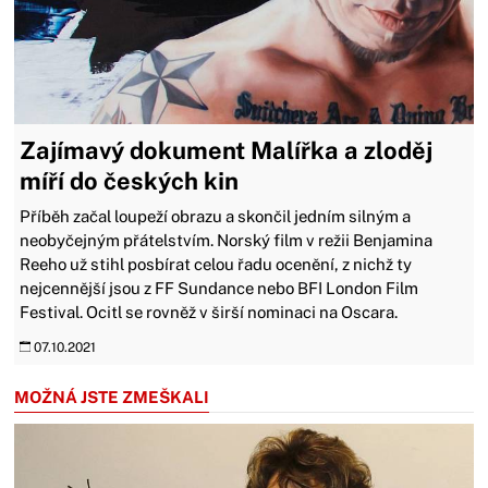
Zajímavý dokument Malířka a zloděj
míří do českých kin
Příběh začal loupeží obrazu a skončil jedním silným a
neobyčejným přátelstvím. Norský film v režii Benjamina
Reeho už stihl posbírat celou řadu ocenění, z nichž ty
nejcennější jsou z FF Sundance nebo BFI London Film
Festival. Ocitl se rovněž v širší nominaci na Oscara.
07.10.2021
MOŽNÁ JSTE ZMEŠKALI