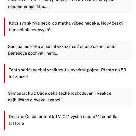
nejdojemnější film…
Když syn skrývá něco, co matka vůbec nečeká. Nový český
film odhalí neobvyklé…
Sedl na motorku a poslal vzkaz manželce. Zda ho Lucie
Benešová pochválí, není…
Tento seriál nechal vzniknout slavnému pojmu. Přesto na 50
let zmizel
Sympaťačku z Ulice čeká těžké rozhodování. Reakce
nejbližšího člověka ji zabolí
Dnes se Česko přilepí k TV: ČT1 vysílá nejdražší pohádku
historie