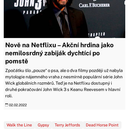
Nově na Netflixu – Akční hrdina jako
nemilosrdný zabiják dychtící po
pomstě
Zpočátku šlo „pouze“ o psa, ale o dva filmy později už nabyla
mytologie nájemného vraha z nesmírně populární série John
Wick globálních rozměrů. Teď je na Netflixu dostupný i
druhé pokračování John Wick 3 s Keanu Reevesem v hlavní
roli.
02.02.2022
Walk the Line
Gypsy
Terry Jeffords
Dead Horse Point