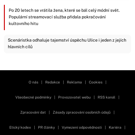
Po 20 letech se vrátila žena, které se bál celý módní svět.
Populární streamovací služba přidala pokračování
kultovního hitu
Scenáristka odhaluje tajemství úspěchu Ulice i jeden z jejích
hlavních cílů
Zavřít reklamu
O nás
|
Redakce
|
Reklama
|
Cookies
|
Všeobecné podmínky
|
Provozovatel webu
|
RSS kanál
|
Zpracování dat
|
Zásady zpracování osobních údajů
|
Etický kodex
|
PR články
|
Vymezení odpovědnosti
|
Kariéra
|