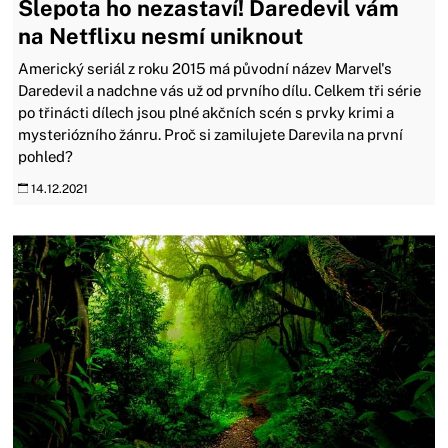
Slepota ho nezastaví! Daredevil vám
na Netflixu nesmí uniknout
Americký seriál z roku 2015 má původní název Marvel's
Daredevil a nadchne vás už od prvního dílu. Celkem tři série
po třinácti dílech jsou plné akčních scén s prvky krimi a
mysteriózního žánru. Proč si zamilujete Darevila na první
pohled?
14.12.2021