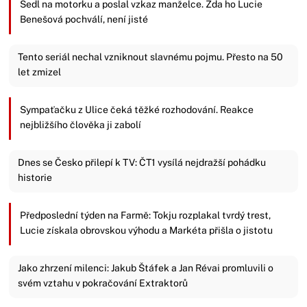
Sedl na motorku a poslal vzkaz manželce. Zda ho Lucie
Benešová pochválí, není jisté
Tento seriál nechal vzniknout slavnému pojmu. Přesto na 50
let zmizel
Sympaťačku z Ulice čeká těžké rozhodování. Reakce
nejbližšího člověka ji zabolí
Dnes se Česko přilepí k TV: ČT1 vysílá nejdražší pohádku
historie
Předposlední týden na Farmě: Tokju rozplakal tvrdý trest,
Lucie získala obrovskou výhodu a Markéta přišla o jistotu
Jako zhrzení milenci: Jakub Štáfek a Jan Révai promluvili o
svém vztahu v pokračování Extraktorů