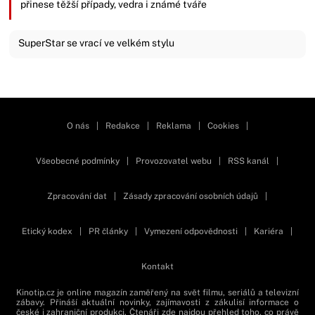
přinese těžší případy, vedra i známé tváře
SuperStar se vrací ve velkém stylu
Zavřít reklamu
O nás
|
Redakce
|
Reklama
|
Cookies
|
Všeobecné podmínky
|
Provozovatel webu
|
RSS kanál
|
Zpracování dat
|
Zásady zpracování osobních údajů
|
Etický kodex
|
PR články
|
Vymezení odpovědnosti
|
Kariéra
|
Kontakt
Kinotip.cz je online magazín zaměřený na svět filmu, seriálů a televizní
zábavy. Přináší aktuální novinky, zajímavosti z zákulisí informace o
české i zahraniční produkci. Čtenáři zde najdou přehled toho, co právě