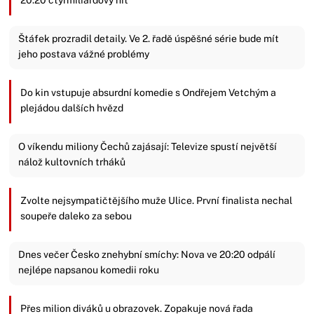
Štáfek prozradil detaily. Ve 2. řadě úspěšné série bude mít
jeho postava vážné problémy
Do kin vstupuje absurdní komedie s Ondřejem Vetchým a
plejádou dalších hvězd
O víkendu miliony Čechů zajásají: Televize spustí největší
nálož kultovních trháků
Zvolte nejsympatičtějšího muže Ulice. První finalista nechal
soupeře daleko za sebou
Dnes večer Česko znehybní smíchy: Nova ve 20:20 odpálí
nejlépe napsanou komedii roku
Přes milion diváků u obrazovek. Zopakuje nová řada