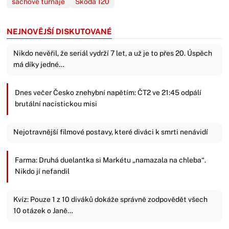
šachové turnaje
Škoda 120
NEJNOVĚJŠÍ DISKUTOVANÉ
Nikdo nevěřil, že seriál vydrží 7 let, a už je to přes 20. Úspěch
má díky jedné…
Dnes večer Česko znehybní napětím: ČT2 ve 21:45 odpálí
brutální nacistickou misi
Nejotravnější filmové postavy, které diváci k smrti nenávidí
Farma: Druhá duelantka si Markétu „namazala na chleba“.
Nikdo jí nefandil
Kvíz: Pouze 1 z 10 diváků dokáže správně zodpovědět všech
10 otázek o Janě…