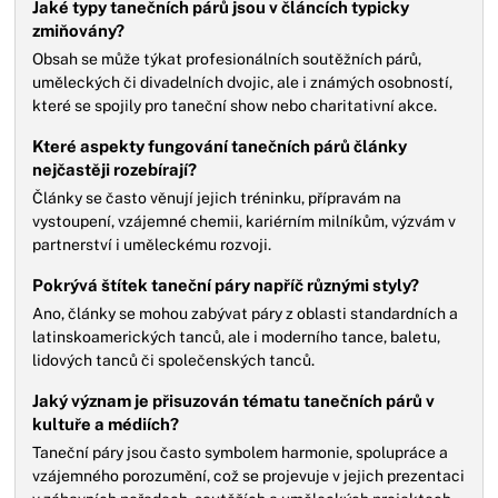
Jaké typy tanečních párů jsou v článcích typicky
zmiňovány?
Obsah se může týkat profesionálních soutěžních párů,
uměleckých či divadelních dvojic, ale i známých osobností,
které se spojily pro taneční show nebo charitativní akce.
Které aspekty fungování tanečních párů články
nejčastěji rozebírají?
Články se často věnují jejich tréninku, přípravám na
vystoupení, vzájemné chemii, kariérním milníkům, výzvám v
partnerství i uměleckému rozvoji.
Pokrývá štítek taneční páry napříč různými styly?
Ano, články se mohou zabývat páry z oblasti standardních a
latinskoamerických tanců, ale i moderního tance, baletu,
lidových tanců či společenských tanců.
Jaký význam je přisuzován tématu tanečních párů v
kultuře a médiích?
Taneční páry jsou často symbolem harmonie, spolupráce a
vzájemného porozumění, což se projevuje v jejich prezentaci