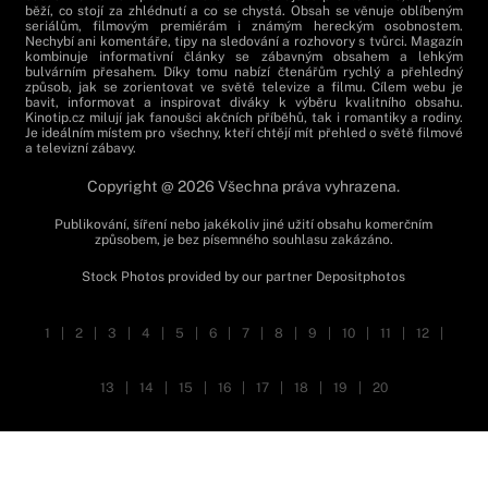
běží, co stojí za zhlédnutí a co se chystá. Obsah se věnuje oblíbeným
seriálům, filmovým premiérám i známým hereckým osobnostem.
Nechybí ani komentáře, tipy na sledování a rozhovory s tvůrci. Magazín
kombinuje informativní články se zábavným obsahem a lehkým
bulvárním přesahem. Díky tomu nabízí čtenářům rychlý a přehledný
způsob, jak se zorientovat ve světě televize a filmu. Cílem webu je
bavit, informovat a inspirovat diváky k výběru kvalitního obsahu.
Kinotip.cz milují jak fanoušci akčních příběhů, tak i romantiky a rodiny.
Je ideálním místem pro všechny, kteří chtějí mít přehled o světě filmové
a televizní zábavy.
Copyright @ 2026 Všechna práva vyhrazena.
Publikování, šíření nebo jakékoliv jiné užití obsahu komerčním
způsobem, je bez písemného souhlasu zakázáno.
Stock Photos provided by our partner
Depositphotos
1
|
2
|
3
|
4
|
5
|
6
|
7
|
8
|
9
|
10
|
11
|
12
|
13
|
14
|
15
|
16
|
17
|
18
|
19
|
20