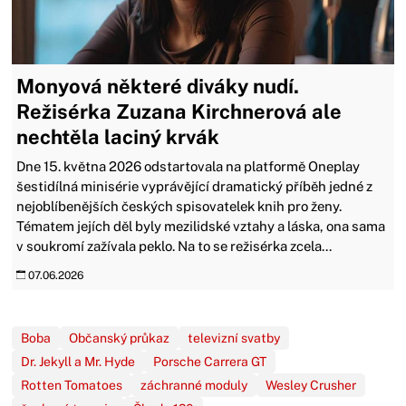
Monyová některé diváky nudí.
Režisérka Zuzana Kirchnerová ale
nechtěla laciný krvák
Dne 15. května 2026 odstartovala na platformě Oneplay
šestidílná minisérie vyprávějící dramatický příběh jedné z
nejoblíbenějších českých spisovatelek knih pro ženy.
Tématem jejích děl byly mezilidské vztahy a láska, ona sama
v soukromí zažívala peklo. Na to se režisérka zcela...
07.06.2026
Boba
Občanský průkaz
televizní svatby
Dr. Jekyll a Mr. Hyde
Porsche Carrera GT
Rotten Tomatoes
záchranné moduly
Wesley Crusher