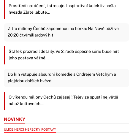
Prostředí natáčení ji stresuje. Inspirativní kolektiv našla
hvězda Zlaté labutě…
Zítra miliony Čechů zapomenou na horka: Na Nově běží ve
20:20 čtyřmiliardový hit
Štáfek prozradil detaily. Ve 2. řadě úspěšné série bude mít
jeho postava vážné…
Do kin vstupuje absurdní komedie s Ondřejem Vetchým a
plejádou dalších hvězd
O víkendu miliony Čechů zajásají: Televize spustí největší
nálož kultovních…
NOVINKY
ULICE HERCI HEREČKY POSTAVY