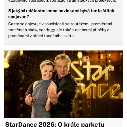
v zábavních pořadech, soutěžích a uměleckých projektech.
S jakými událostmi nebo novinkami bývá tento štítek
spojován?
Často se objevuje v souvislosti se soutěžemi, premiérami
tanečních show, castingy, ale také s osobními příběhy a
proměnami v rámci tanečního světa.
StarDance 2026: O krále parketu