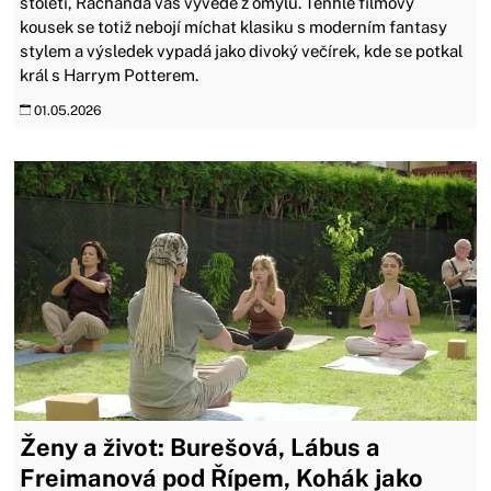
století, Řachanda vás vyvede z omylu. Tenhle filmový
kousek se totiž nebojí míchat klasiku s moderním fantasy
stylem a výsledek vypadá jako divoký večírek, kde se potkal
král s Harrym Potterem.
01.05.2026
Ženy a život: Burešová, Lábus a
Freimanová pod Řípem, Kohák jako