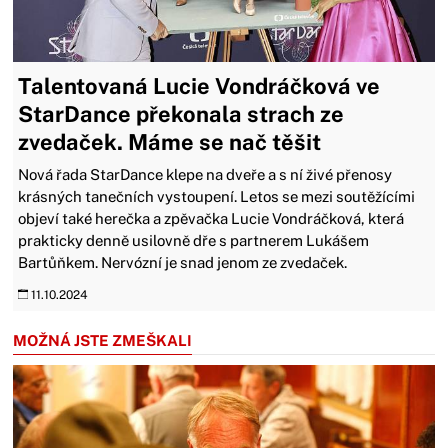
Talentovaná Lucie Vondráčková ve
StarDance překonala strach ze
zvedaček. Máme se nač těšit
Nová řada StarDance klepe na dveře a s ní živé přenosy
krásných tanečních vystoupení. Letos se mezi soutěžícími
objeví také herečka a zpěvačka Lucie Vondráčková, která
prakticky denně usilovně dře s partnerem Lukášem
Bartůňkem. Nervózní je snad jenom ze zvedaček.
11.10.2024
MOŽNÁ JSTE ZMEŠKALI