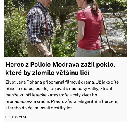
Herec z Policie Modrava zažil peklo,
které by zlomilo většinu lidí
Život Jana Pohana připomínal filmové drama. Už jako dítě
přišel o rodiče, později bojoval s následky války, ztratil
manželku při letecké katastrofě a celý život ho
pronásledovala smůla. Přesto zůstal elegantním hercem,
kterého diváci milovali desítky let.
13.05.2026