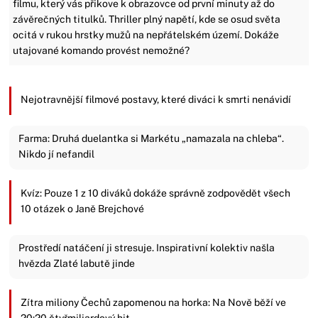
filmu, který vás přikove k obrazovce od první minuty až do
závěrečných titulků. Thriller plný napětí, kde se osud světa
ocitá v rukou hrstky mužů na nepřátelském území. Dokáže
utajované komando provést nemožné?
Nejotravnější filmové postavy, které diváci k smrti nenávidí
Farma: Druhá duelantka si Markétu „namazala na chleba“.
Nikdo jí nefandil
Kvíz: Pouze 1 z 10 diváků dokáže správně zodpovědět všech
10 otázek o Janě Brejchové
Prostředí natáčení ji stresuje. Inspirativní kolektiv našla
hvězda Zlaté labutě jinde
Zítra miliony Čechů zapomenou na horka: Na Nově běží ve
20:20 čtyřmiliardový hit