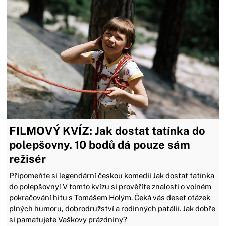
FILMOVÝ KVÍZ: Jak dostat tatínka do
polepšovny. 10 bodů dá pouze sám
režisér
Připomeňte si legendární českou komedii Jak dostat tatínka
do polepšovny! V tomto kvízu si prověříte znalosti o volném
pokračování hitu s Tomášem Holým. Čeká vás deset otázek
plných humoru, dobrodružství a rodinných patálií. Jak dobře
si pamatujete Vaškovy prázdniny?