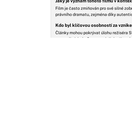
Jaký je význam tohoto filmu v konte
Film je často zmiňován pro své silné zobr
právního dramatu, zejména díky autenti
Kdo byl klíčovou osobností za vzni
Články mohou pokrývat úlohu režiséra S
svou roli získala Oscara, a jejich příno
průmyslu.
S
p
p
H
n
p
MOŽNÁ JSTE ZMEŠKALI