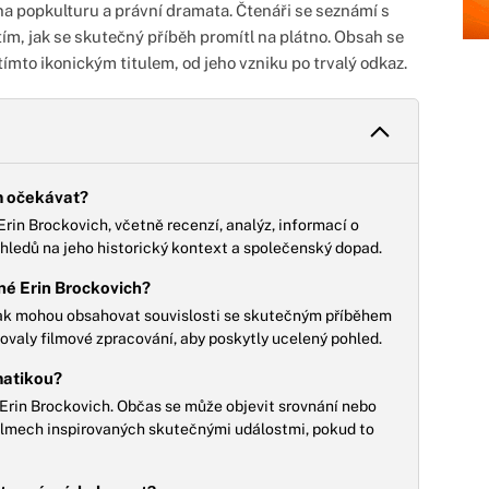
a popkulturu a právní dramata. Čtenáři se seznámí s
ím, jak se skutečný příběh promítl na plátno. Obsah se
tímto ikonickým titulem, od jeho vzniku po trvalý odkaz.
em očekávat?
rin Brockovich, včetně recenzí, analýz, informací o
pohledů na jeho historický kontext a společenský dopad.
čné Erin Brockovich?
šak mohou obsahovat souvislosti se skutečným příběhem
rovaly filmové zpracování, aby poskytly ucelený pohled.
matikou?
m Erin Brockovich. Občas se může objevit srovnání nebo
filmech inspirovaných skutečnými událostmi, pokud to