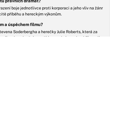
xtu právních dramat?
azení boje jednotlivce proti korporaci a jeho vliv na žánr
citě příběhu a hereckým výkonům.
kem a úspěchem filmu?
tevena Soderbergha a herečky Julie Roberts, která za
s k celkovému úspěchu a věhlasu snímku v rámci filmového
14.10.2020
NO
BOHEM BERTO – Seriál „Dva a půl chlapa“
řišel o jednu z ikonických hereckých
ředstavitelek
erečka Conchata Ferrell, známá především
ezapomenutelnou rolí drsné hospodyně Berty v domě na
láži v Malibu, zemřela 12.10. 2020 ve věku 77 let...
17.04.2025