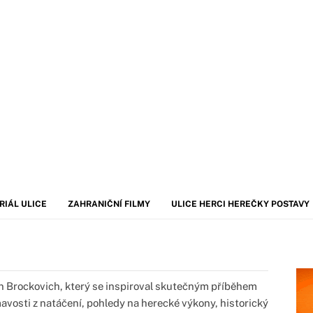
RIÁL ULICE
ZAHRANIČNÍ FILMY
ULICE HERCI HEREČKY POSTAVY
n Brockovich, který se inspiroval skutečným příběhem
avosti z natáčení, pohledy na herecké výkony, historický