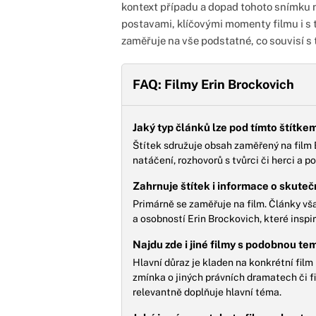
kontext případu a dopad tohoto snímku n
postavami, klíčovými momenty filmu i s t
zaměřuje na vše podstatné, co souvisí s 
FAQ: Filmy Erin Brockovich
Jaký typ článků lze pod tímto štítk
Štítek sdružuje obsah zaměřený na film E
natáčení, rozhovorů s tvůrci či herci a 
Zahrnuje štítek i informace o skute
Primárně se zaměřuje na film. Články v
a osobností Erin Brockovich, které inspi
Najdu zde i jiné filmy s podobnou te
Hlavní důraz je kladen na konkrétní fil
zmínka o jiných právních dramatech či 
relevantně doplňuje hlavní téma.