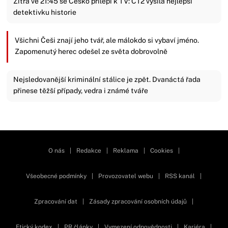
Zítra ve 21:45 se Česko přilepí k TV: ČT2 vysílá nejlepší
detektivku historie
Všichni Češi znají jeho tvář, ale málokdo si vybaví jméno.
Zapomenutý herec odešel ze světa dobrovolně
Nejsledovanější kriminální stálice je zpět. Dvanáctá řada
přinese těžší případy, vedra i známé tváře
Zavřít reklamu
O nás
|
Redakce
|
Reklama
|
Cookies
|
Všeobecné podmínky
|
Provozovatel webu
|
RSS kanál
|
Zpracování dat
|
Zásady zpracování osobních údajů
|
Etický kodex
|
PR články
|
Vymezení odpovědnosti
|
Kariéra
|