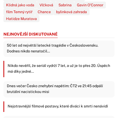
Klidná jako voda
Vlčková
Sabrina
Gavin O'Connor
film Temný rytíř
Chance
bylinková zahrada
Hatidze Muratova
NEJNOVĚJŠÍ DISKUTOVANÉ
50 let od největší letecké tragédie v Československu.
Dodnes nikdo nenatočil…
Nikdo nevěřil, že seriál vydrží 7 let, a už je to přes 20. Úspěch
má díky jedné…
Dnes večer Česko znehybní napětím: ČT2 ve 21:45 odpálí
brutální nacistickou misi
Nejotravnější filmové postavy, které diváci k smrti nenávidí