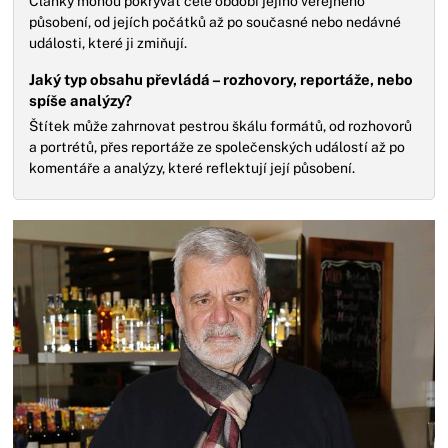
Články mohou pokrývat celé období jejího veřejného
působení, od jejích počátků až po současné nebo nedávné
události, které ji zmiňují.
Jaký typ obsahu převládá – rozhovory, reportáže, nebo
spíše analýzy?
Štítek může zahrnovat pestrou škálu formátů, od rozhovorů
a portrétů, přes reportáže ze společenských událostí až po
komentáře a analýzy, které reflektují její působení.