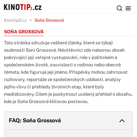
Kinotip2.cz
Soňa Grossová
SOŇA GROSSOVÁ
Tato stránka sdružuje veškeré články, které se týkají
osobnosti Soni Grossové. Návštěvníci zde naleznou obsah
pokrývající její veřejné vystupování, role v politickém a
společenském životě, souvislosti s rodinou nebo obecně
témata, kde figuruje její jméno. Příspěvky mohou zahrnovat
rozhovory, reportáže ze společenských událostí, analýzy
jejího vlivu či přehledy životních etap, které byly
medializovány. Cílem je poskytnout ucelený přehled o obsahu,
kde je Soňa Grossová klíčovou postavou.
FAQ: Soňa Grossová