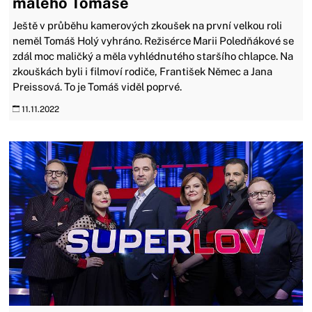
malého Tomáše
Ještě v průběhu kamerových zkoušek na první velkou roli
neměl Tomáš Holý vyhráno. Režisérce Marii Poledňákové se
zdál moc maličký a měla vyhlédnutého staršího chlapce. Na
zkouškách byli i filmoví rodiče, František Němec a Jana
Preissová. To je Tomáš viděl poprvé.
11.11.2022