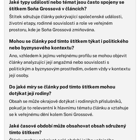
Jaké typy událostí nebo témat jsou často spojeny se
štítkem Soňa Grossová v článcích?
Štítek sdružuje články pokrývající společenské události,
životní etapy, rodinné souvislosti a role ve veřejném
prostoru, kde je Soňa Grossová zmiňována.
Mohou se články pod tímto štítkem týkat i politického
nebo byznysového kontextu?
Ano, vzhledem k jejímu veřejnému profilu se mohou objevit
články analyzující její angažmá nebo souvislosti s
politickým a byznysovým prostředím, ovšem vždy v kontextu
její osoby.
Do jaké míry se články pod tímto štítkem mohou
dotýkat její rodiny?
Obsah se může okrajově dotýkat i rodinných příslušníků,
pokud je to relevantní k hlavnímu tématu článku a vztahuje
se k veřejnému dění kolem Soni Grossové.
Jaké časové období může obsahovat obsah sdružený
tímto štítkem?