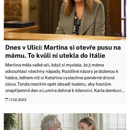
Dnes v Ulici: Martina si otevře pusu na
mámu. To kvůli ní utekla do Itálie
Martina měla velké oči, když si myslela, že jí máma
odsouhlasí všechny nápady. Rozdílné názory je doženou k
hádce, během níž si Kateřina vyslechne poměrně drsná
slova. Tonda mezitím opět obsadí toaletu, aby hostům
znepříjemnil den a Lumíra dohnal k šílenství. Karla domluví...
17.02.2023