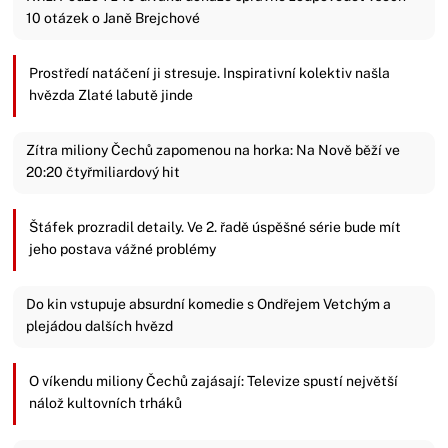
10 otázek o Janě Brejchové
Prostředí natáčení ji stresuje. Inspirativní kolektiv našla
hvězda Zlaté labutě jinde
Zítra miliony Čechů zapomenou na horka: Na Nově běží ve
20:20 čtyřmiliardový hit
Štáfek prozradil detaily. Ve 2. řadě úspěšné série bude mít
jeho postava vážné problémy
Do kin vstupuje absurdní komedie s Ondřejem Vetchým a
plejádou dalších hvězd
O víkendu miliony Čechů zajásají: Televize spustí největší
nálož kultovních trháků