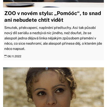
ZOO v novém stylu: „Pomóóc“, to snad
ani nebudete chtít vidět
Smutek, překvapení, naplnění předtuchy. Asi tak působí
nový díl seriálu a nezbývá nic jiného, než doufat, že se
alespoň jedna dějová linka nějakým způsobem přemění v
něco, co sice neohromí, ale alespoň přinese děj, o kterém jde
něco napsat.
06.11.2022