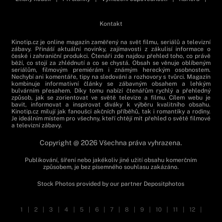
Kontakt
Kinotip.cz je online magazín zaměřený na svět filmu, seriálů a televizní
zábavy. Přináší aktuální novinky, zajímavosti z zákulisí informace o
české i zahraniční produkci. Čtenáři zde najdou přehled toho, co právě
běží, co stojí za zhlédnutí a co se chystá. Obsah se věnuje oblíbeným
seriálům, filmovým premiérám i známým hereckým osobnostem.
Nechybí ani komentáře, tipy na sledování a rozhovory s tvůrci. Magazín
kombinuje informativní články se zábavným obsahem a lehkým
bulvárním přesahem. Díky tomu nabízí čtenářům rychlý a přehledný
způsob, jak se zorientovat ve světě televize a filmu. Cílem webu je
bavit, informovat a inspirovat diváky k výběru kvalitního obsahu.
Kinotip.cz milují jak fanoušci akčních příběhů, tak i romantiky a rodiny.
Je ideálním místem pro všechny, kteří chtějí mít přehled o světě filmové
a televizní zábavy.
Copyright @ 2026 Všechna práva vyhrazena.
Publikování, šíření nebo jakékoliv jiné užití obsahu komerčním
způsobem, je bez písemného souhlasu zakázáno.
Stock Photos provided by our partner
Depositphotos
1
|
2
|
3
|
4
|
5
|
6
|
7
|
8
|
9
|
10
|
11
|
12
|