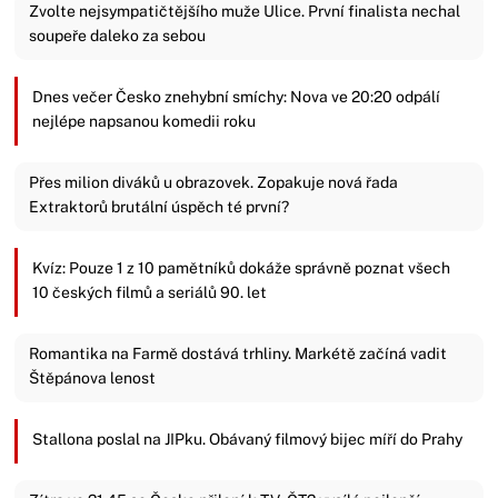
Zvolte nejsympatičtějšího muže Ulice. První finalista nechal
soupeře daleko za sebou
Dnes večer Česko znehybní smíchy: Nova ve 20:20 odpálí
nejlépe napsanou komedii roku
Přes milion diváků u obrazovek. Zopakuje nová řada
Extraktorů brutální úspěch té první?
Kvíz: Pouze 1 z 10 pamětníků dokáže správně poznat všech
10 českých filmů a seriálů 90. let
Romantika na Farmě dostává trhliny. Markétě začíná vadit
Štěpánova lenost
Stallona poslal na JIPku. Obávaný filmový bijec míří do Prahy