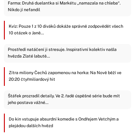
Farma: Druhá duelantka si Markétu „namazala na chleba“.
Nikdo jí nefandil
Kvíz: Pouze 1 z 10 diváků dokáže správně zodpovědět všech
10 otázek o Janě…
Prostředí natáčení ji stresuje. Inspirativní kolektiv našla
hvězda Zlaté labutě…
Zítra miliony Čechů zapomenou na horka: Na Nově běží ve
20:20 čtyřmiliardový hit
Štáfek prozradil detaily. Ve 2. řadě úspěšné série bude mít
jeho postava vážné…
Do kin vstupuje absurdní komedie s Ondřejem Vetchým a
plejádou dalších hvězd