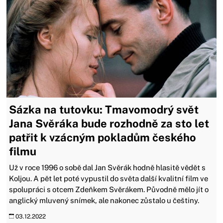
Sázka na tutovku: Tmavomodrý svět
Jana Svěráka bude rozhodně za sto let
patřit k vzácným pokladům českého
filmu
Už v roce 1996 o sobě dal Jan Svěrák hodně hlasitě vědět s
Koljou. A pět let poté vypustil do světa další kvalitní film ve
spolupráci s otcem Zdeňkem Svěrákem. Původně mělo jít o
anglický mluvený snímek, ale nakonec zůstalo u češtiny.
03.12.2022