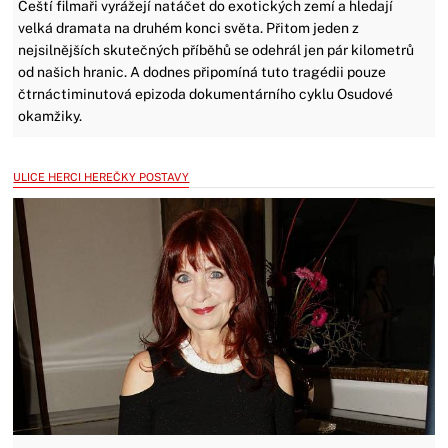
Čeští filmaři vyrážejí natáčet do exotických zemí a hledají
velká dramata na druhém konci světa. Přitom jeden z
nejsilnějších skutečných příběhů se odehrál jen pár kilometrů
od našich hranic. A dodnes připomíná tuto tragédii pouze
čtrnáctiminutová epizoda dokumentárního cyklu Osudové
okamžiky.
ULICE HERCI HEREČKY POSTAVY