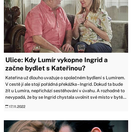
Ulice: Kdy Lumír vykopne Ingrid a
začne bydlet s Kateřinou?
Kateřina už dlouho uvažuje o společném bydlení s Lumírem.
V cestě jí ale stojí pořádná překážka – Ingrid. Dokud ta bude
žít u Lumíra, nepřichází sestěhování v úvahu. A rozhodně to
nevypadá, že by se Ingrid chystala uvolnit své místo v bytě…
17.11.2022