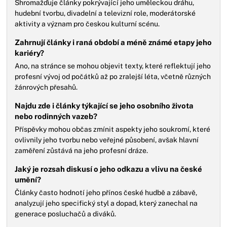
Shromažďuje články pokrývající jeho uměleckou dráhu,
hudební tvorbu, divadelní a televizní role, moderátorské
aktivity a význam pro českou kulturní scénu.
Zahrnují články i raná období a méně známé etapy jeho
kariéry?
Ano, na stránce se mohou objevit texty, které reflektují jeho
profesní vývoj od počátků až po zralejší léta, včetně různých
žánrových přesahů.
Najdu zde i články týkající se jeho osobního života
nebo rodinných vazeb?
Příspěvky mohou občas zmínit aspekty jeho soukromí, které
ovlivnily jeho tvorbu nebo veřejné působení, avšak hlavní
zaměření zůstává na jeho profesní dráze.
Jaký je rozsah diskusí o jeho odkazu a vlivu na české
umění?
Články často hodnotí jeho přínos české hudbě a zábavě,
analyzují jeho specifický styl a dopad, který zanechal na
generace posluchačů a diváků.