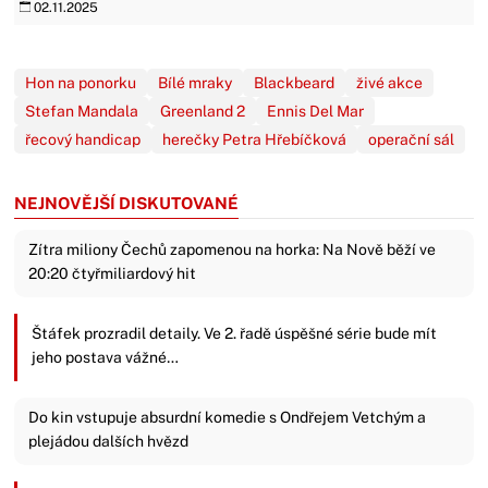
02.11.2025
Hon na ponorku
Bílé mraky
Blackbeard
živé akce
Stefan Mandala
Greenland 2
Ennis Del Mar
řecový handicap
herečky Petra Hřebíčková
operační sál
NEJNOVĚJŠÍ DISKUTOVANÉ
Zítra miliony Čechů zapomenou na horka: Na Nově běží ve
20:20 čtyřmiliardový hit
Štáfek prozradil detaily. Ve 2. řadě úspěšné série bude mít
jeho postava vážné…
Do kin vstupuje absurdní komedie s Ondřejem Vetchým a
plejádou dalších hvězd