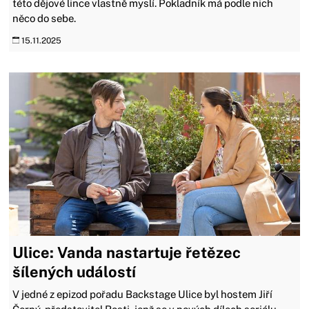
této dějové lince vlastně myslí. Pokladník má podle nich
něco do sebe.
15.11.2025
Ulice: Vanda nastartuje řetězec
šílených událostí
V jedné z epizod pořadu Backstage Ulice byl hostem Jiří