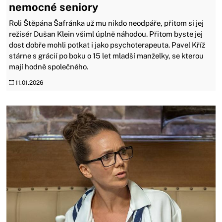
nemocné seniory
Roli Štěpána Šafránka už mu nikdo neodpáře, přitom si jej
režisér Dušan Klein všiml úplně náhodou. Přitom byste jej
dost dobře mohli potkat i jako psychoterapeuta. Pavel Kříž
stárne s grácií po boku o 15 let mladší manželky, se kterou
mají hodně společného.
11.01.2026