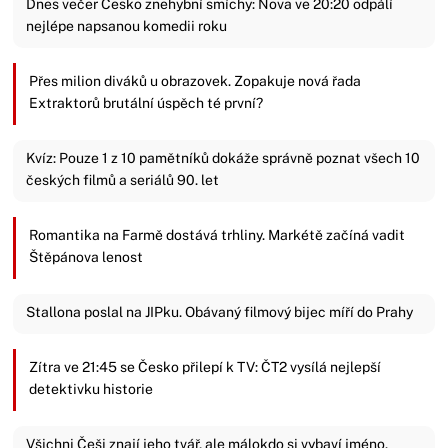
Dnes večer Česko znehybní smíchy: Nova ve 20:20 odpálí
nejlépe napsanou komedii roku
Přes milion diváků u obrazovek. Zopakuje nová řada
Extraktorů brutální úspěch té první?
Kvíz: Pouze 1 z 10 pamětníků dokáže správně poznat všech 10
českých filmů a seriálů 90. let
Romantika na Farmě dostává trhliny. Markétě začíná vadit
Štěpánova lenost
Stallona poslal na JIPku. Obávaný filmový bijec míří do Prahy
Zítra ve 21:45 se Česko přilepí k TV: ČT2 vysílá nejlepší
detektivku historie
Všichni Češi znají jeho tvář, ale málokdo si vybaví jméno.