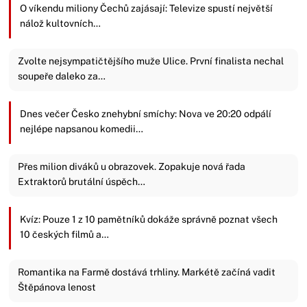
O víkendu miliony Čechů zajásají: Televize spustí největší
nálož kultovních…
Zvolte nejsympatičtějšího muže Ulice. První finalista nechal
soupeře daleko za…
Dnes večer Česko znehybní smíchy: Nova ve 20:20 odpálí
nejlépe napsanou komedii…
Přes milion diváků u obrazovek. Zopakuje nová řada
Extraktorů brutální úspěch…
Kvíz: Pouze 1 z 10 pamětníků dokáže správně poznat všech
10 českých filmů a…
Romantika na Farmě dostává trhliny. Markétě začíná vadit
Štěpánova lenost