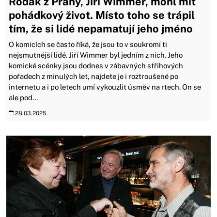
Rodák z Prahy, Jiří Wimmer, mohl mít
pohádkový život. Místo toho se trápil
tím, že si lidé nepamatují jeho jméno
O komicích se často říká, že jsou to v soukromí ti
nejsmutnější lidé. Jiří Wimmer byl jedním z nich. Jeho
komické scénky jsou dodnes v zábavných střihových
pořadech z minulých let, najdete je i roztroušené po
internetu a i po letech umí vykouzlit úsměv na rtech. On se
ale pod...
28.03.2025