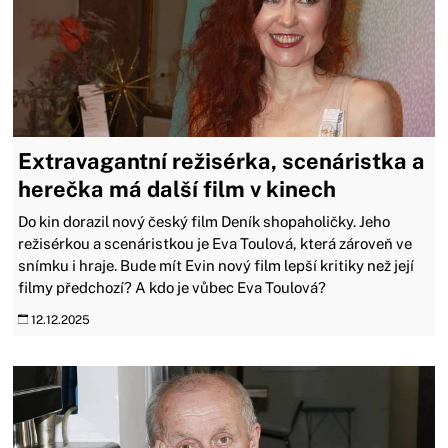
Extravagantní režisérka, scenáristka a
herečka má další film v kinech
Do kin dorazil nový český film Deník shopaholičky. Jeho
režisérkou a scenáristkou je Eva Toulová, která zároveň ve
snímku i hraje. Bude mít Evin nový film lepší kritiky než její
filmy předchozí? A kdo je vůbec Eva Toulová?
12.12.2025