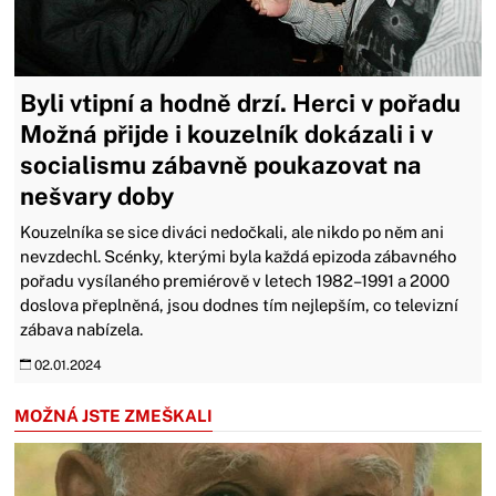
Byli vtipní a hodně drzí. Herci v pořadu
Možná přijde i kouzelník dokázali i v
socialismu zábavně poukazovat na
nešvary doby
Kouzelníka se sice diváci nedočkali, ale nikdo po něm ani
nevzdechl. Scénky, kterými byla každá epizoda zábavného
pořadu vysílaného premiérově v letech 1982–1991 a 2000
doslova přeplněná, jsou dodnes tím nejlepším, co televizní
zábava nabízela.
02.01.2024
MOŽNÁ JSTE ZMEŠKALI