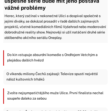
úspěšné série bude mít jeho postava
vážné problémy
Herec, který začínal v nekonečné Ulici a dospíval společně s
jejími diváky, se dokázal prosadit v řadě dalších zajímavých
projektů, včetně komediálních filmů Vyšehrad nebo moderování
dobrodružné reality show. Nejnověji si užil natáčení druhé série
oblíbeného akčního seriálu Oneplay.
Do kin vstupuje absurdní komedie s Ondřejem Vetchým a
plejádou dalších hvězd
O víkendu miliony Čechů zajásají: Televize spustí největší
nálož kultovních trháků
Zvolte nejsympatičtějšího muže Ulice. První finalista nechal
soupeře daleko za sebou