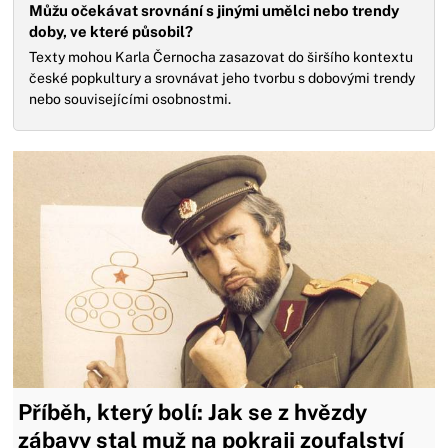
Můžu očekávat srovnání s jinými umělci nebo trendy
doby, ve které působil?
Texty mohou Karla Černocha zasazovat do širšího kontextu
české popkultury a srovnávat jeho tvorbu s dobovými trendy
nebo souvisejícími osobnostmi.
Příběh, který bolí: Jak se z hvězdy
zábavy stal muž na pokraji zoufalství