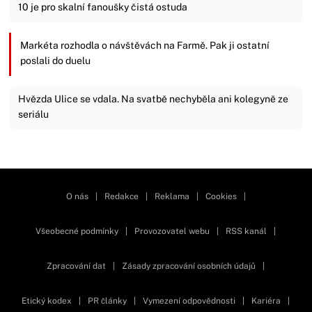
10 je pro skalní fanoušky čistá ostuda
Markéta rozhodla o návštěvách na Farmě. Pak ji ostatní
poslali do duelu
Hvězda Ulice se vdala. Na svatbě nechyběla ani kolegyně ze
seriálu
Zavřít reklamu
O nás
|
Redakce
|
Reklama
|
Cookies
|
Všeobecné podmínky
|
Provozovatel webu
|
RSS kanál
|
Zpracování dat
|
Zásady zpracování osobních údajů
|
Etický kodex
|
PR články
|
Vymezení odpovědnosti
|
Kariéra
|