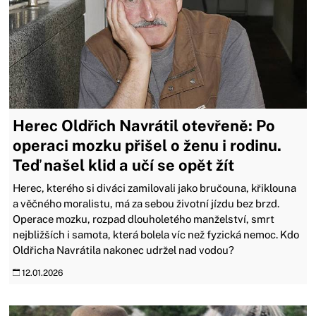
Herec Oldřich Navrátil otevřeně: Po
operaci mozku přišel o ženu i rodinu.
Teď našel klid a učí se opět žít
Herec, kterého si diváci zamilovali jako bručouna, křiklouna
a věčného moralistu, má za sebou životní jízdu bez brzd.
Operace mozku, rozpad dlouholetého manželství, smrt
nejbližších i samota, která bolela víc než fyzická nemoc. Kdo
Oldřicha Navrátila nakonec udržel nad vodou?
12.01.2026