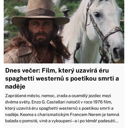
Dnes večer: Film, který uzavírá éru
spaghetti westernů s poetikou smrti a
naděje
Zaprášené město, nemoc, zrada a osamělý jezdec mezi
dvěma světy. Enzo G. Castellari natočil v roce 1976 film,
který uzavírá éru spaghetti westernů s poetikou smrti a
naděje. Keoma s charismatickým Francem Nerem je temná
balada o pomstě, vině a vykoupení – a i po téměř padesáti...