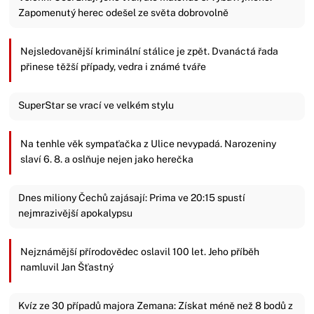
Zapomenutý herec odešel ze světa dobrovolně
Nejsledovanější kriminální stálice je zpět. Dvanáctá řada
přinese těžší případy, vedra i známé tváře
SuperStar se vrací ve velkém stylu
Na tenhle věk sympaťačka z Ulice nevypadá. Narozeniny
slaví 6. 8. a oslňuje nejen jako herečka
Dnes miliony Čechů zajásají: Prima ve 20:15 spustí
nejmrazivější apokalypsu
Nejznámější přírodovědec oslavil 100 let. Jeho příběh
namluvil Jan Šťastný
Kvíz ze 30 případů majora Zemana: Získat méně než 8 bodů z