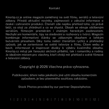
Kontakt
Kinotip.cz je online magazín zaměřený na svět filmu, seriálů a televizní
zábavy. Přináší aktuální novinky, zajímavosti z zákulisí informace o
české i zahraniční produkci. Čtenáři zde najdou přehled toho, co právě
běží, co stojí za zhlédnutí a co se chystá. Obsah se věnuje oblíbeným
seriálům, filmovým premiérám i známým hereckým osobnostem.
Nechybí ani komentáře, tipy na sledování a rozhovory s tvůrci. Magazín
kombinuje informativní články se zábavným obsahem a lehkým
bulvárním přesahem. Díky tomu nabízí čtenářům rychlý a přehledný
způsob, jak se zorientovat ve světě televize a filmu. Cílem webu je
bavit, informovat a inspirovat diváky k výběru kvalitního obsahu.
Kinotip.cz milují jak fanoušci akčních příběhů, tak i romantiky a rodiny.
Je ideálním místem pro všechny, kteří chtějí mít přehled o světě filmové
a televizní zábavy.
Copyright @ 2026 Všechna práva vyhrazena.
Publikování, šíření nebo jakékoliv jiné užití obsahu komerčním
způsobem, je bez písemného souhlasu zakázáno.
Stock Photos provided by our partner
Depositphotos
1
|
2
|
3
|
4
|
5
|
6
|
7
|
8
|
9
|
10
|
11
|
12
|