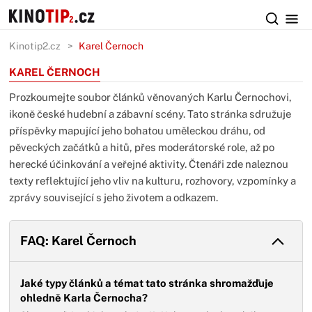
Kinotip2.cz
Karel Černoch
KAREL ČERNOCH
Prozkoumejte soubor článků věnovaných Karlu Černochovi,
ikoně české hudební a zábavní scény. Tato stránka sdružuje
příspěvky mapující jeho bohatou uměleckou dráhu, od
pěveckých začátků a hitů, přes moderátorské role, až po
herecké účinkování a veřejné aktivity. Čtenáři zde naleznou
texty reflektující jeho vliv na kulturu, rozhovory, vzpomínky a
zprávy související s jeho životem a odkazem.
FAQ: Karel Černoch
Jaké typy článků a témat tato stránka shromažďuje
ohledně Karla Černocha?