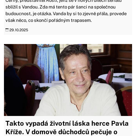
Černý, představitel Rosti, jenž se v nových dílech seriálu
sblížil s Vandou. Zda má tento pár šanci na společnou
budoucnost, je otázka. Vanda by si to zjevně přála, provede
však něco, co skončí pořádným trapasem.
29.10.2025
Takto vypadá životní láska herce Pavla
Kříže. V domově důchodců pečuje o