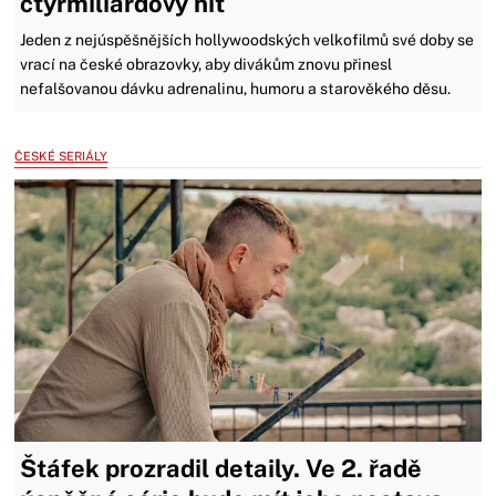
čtyřmiliardový hit
Jeden z nejúspěšnějších hollywoodských velkofilmů své doby se
vrací na české obrazovky, aby divákům znovu přinesl
nefalšovanou dávku adrenalinu, humoru a starověkého děsu.
ČESKÉ SERIÁLY
Štáfek prozradil detaily. Ve 2. řadě