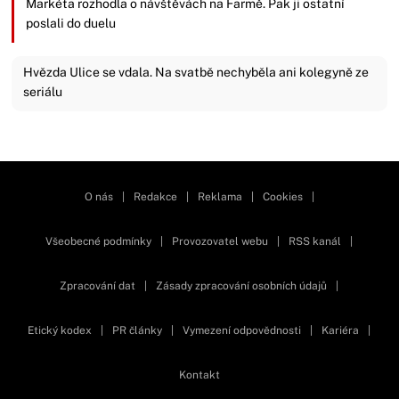
Markéta rozhodla o návštěvách na Farmě. Pak ji ostatní
poslali do duelu
Hvězda Ulice se vdala. Na svatbě nechyběla ani kolegyně ze
seriálu
Zavřít reklamu
O nás
|
Redakce
|
Reklama
|
Cookies
|
Všeobecné podmínky
|
Provozovatel webu
|
RSS kanál
|
Zpracování dat
|
Zásady zpracování osobních údajů
|
Etický kodex
|
PR články
|
Vymezení odpovědnosti
|
Kariéra
|
Kontakt