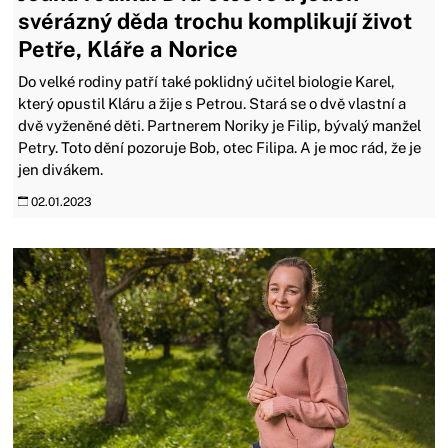
svérázný děda trochu komplikují život
Petře, Kláře a Norice
Do velké rodiny patří také poklidný učitel biologie Karel,
který opustil Kláru a žije s Petrou. Stará se o dvě vlastní a
dvě vyženěné děti. Partnerem Noriky je Filip, bývalý manžel
Petry. Toto dění pozoruje Bob, otec Filipa. A je moc rád, že je
jen divákem.
02.01.2023