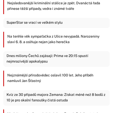
Nejsledovanější kriminální stálice je zpět. Dvanáctá řada
přinese těžší případy, vedra i známé tváře
SuperStar se vrací ve velkém stylu
Na tenhle věk sympaťačka z Ulice nevypadá. Narozeniny
slaví 6. 8. a oslňuje nejen jako herečka
Dnes miliony Čechů zajásají: Prima ve 20:15 spustí
nejmrazivější apokalypsu
Nejznámější přírodovědec oslavil 100 let. Jeho příběh
namluvil Jan Šťastný
Kvíz ze 30 případů majora Zemana: Získat méně než 8 bodů z
10 je pro skalní fanoušky čistá ostuda