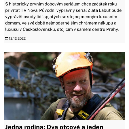
S historicky prvním dobovým seriálem chce začátek roku
přivítat TV Nova. Původní výpravný seriál Zlatá Labuť bude
vyprávět osudy lidí spjatých se stejnojmenným luxusním
domem, ve své době nejmodernějším chrámem nákupu a
luxusu v Československu, stojícím v samém centru Prahy.
12.12.2022
Jedna rodina: Dva otcové a jeden