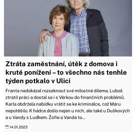
Ztráta zaměstnání, útěk z domova i
kruté ponížení – to všechno nás tenhle
týden potkalo v Ulici
Franta nedokázal rozseknout své milostné dilema. Luboš
ztratil práci a dostal se i s Věrkou do finančních problémů.
Karla obdržela nabídku vrátit se ke kriminálce, což Máru
nepotěšilo. K hádce došlo nejen u nich, ale také u Duškových
a u Vandy s Luďkem. Žofie a Vanda to...
14.01.2023