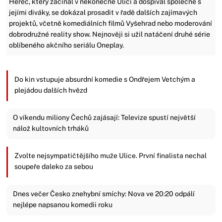
Herec, který začínal v nekonečné Ulici a dospíval společně s
jejími diváky, se dokázal prosadit v řadě dalších zajímavých
projektů, včetně komediálních filmů Vyšehrad nebo moderování
dobrodružné reality show. Nejnověji si užil natáčení druhé série
oblíbeného akčního seriálu Oneplay.
Do kin vstupuje absurdní komedie s Ondřejem Vetchým a
plejádou dalších hvězd
O víkendu miliony Čechů zajásají: Televize spustí největší
nálož kultovních trháků
Zvolte nejsympatičtějšího muže Ulice. První finalista nechal
soupeře daleko za sebou
Dnes večer Česko znehybní smíchy: Nova ve 20:20 odpálí
nejlépe napsanou komedii roku