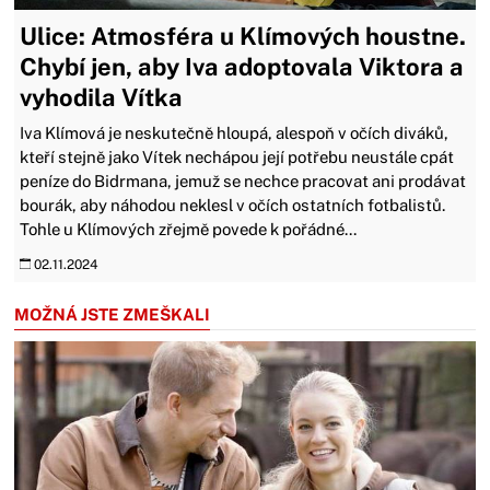
Ulice: Atmosféra u Klímových houstne.
Chybí jen, aby Iva adoptovala Viktora a
vyhodila Vítka
Iva Klímová je neskutečně hloupá, alespoň v očích diváků,
kteří stejně jako Vítek nechápou její potřebu neustále cpát
peníze do Bidrmana, jemuž se nechce pracovat ani prodávat
bourák, aby náhodou neklesl v očích ostatních fotbalistů.
Tohle u Klímových zřejmě povede k pořádné...
02.11.2024
MOŽNÁ JSTE ZMEŠKALI