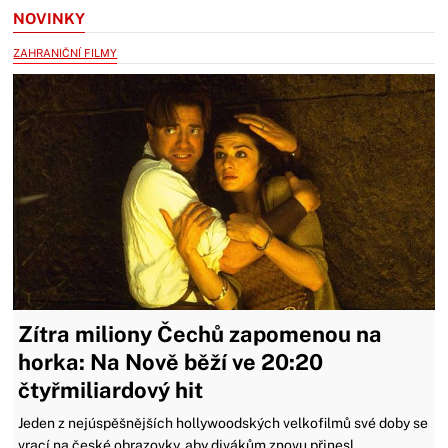
NOVINKY
ZAHRANIČNÍ FILMY
Zítra miliony Čechů zapomenou na
horka: Na Nově běží ve 20:20
čtyřmiliardový hit
Jeden z nejúspěšnějších hollywoodských velkofilmů své doby se
vrací na české obrazovky, aby divákům znovu přinesl