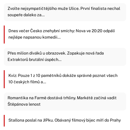
Zvolte nejsympatičtějšího muže Ulice. První finalista nechal
soupeře daleko za…
Dnes večer Česko znehybní smíchy: Nova ve 20:20 odpálí
nejlépe napsanou komedii…
Přes milion diváků u obrazovek. Zopakuje nová řada
Extraktorů brutální úspěch…
Kvíz: Pouze 1 z 10 pamětníků dokáže správně poznat všech
10 českých filmů a…
Romantika na Farmě dostává trhliny. Markétě začíná vadit
Štěpánova lenost
Stallona poslal na JIPku. Obávaný filmový bijec míří do Prahy