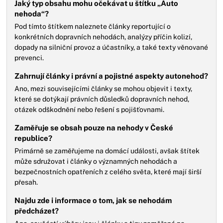
Jaký typ obsahu mohu očekávat u štítku „Auto
nehoda“?
Pod tímto štítkem naleznete články reportující o
konkrétních dopravních nehodách, analýzy příčin kolizí,
dopady na silniční provoz a účastníky, a také texty věnované
prevenci.
Zahrnují články i právní a pojistné aspekty autonehod?
Ano, mezi souvisejícími články se mohou objevit i texty,
které se dotýkají právních důsledků dopravních nehod,
otázek odškodnění nebo řešení s pojišťovnami.
Zaměřuje se obsah pouze na nehody v České
republice?
Primárně se zaměřujeme na domácí události, avšak štítek
může sdružovat i články o významných nehodách a
bezpečnostních opatřeních z celého světa, které mají širší
přesah.
Najdu zde i informace o tom, jak se nehodám
předcházet?