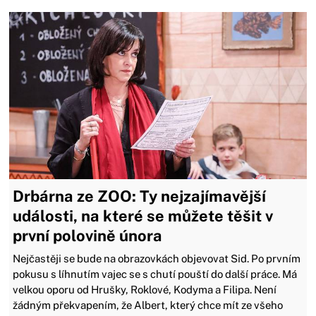
Drbárna ze ZOO: Ty nejzajímavější
události, na které se můžete těšit v
první polovině února
Nejčastěji se bude na obrazovkách objevovat Sid. Po prvním
pokusu s líhnutím vajec se s chutí pouští do další práce. Má
velkou oporu od Hrušky, Roklové, Kodyma a Filipa. Není
žádným překvapením, že Albert, který chce mít ze všeho