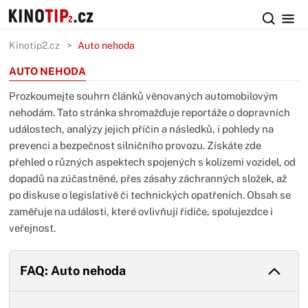
Kinotip2.cz
Auto nehoda
AUTO NEHODA
Prozkoumejte souhrn článků věnovaných automobilovým
nehodám. Tato stránka shromažďuje reportáže o dopravních
událostech, analýzy jejich příčin a následků, i pohledy na
prevenci a bezpečnost silničního provozu. Získáte zde
přehled o různých aspektech spojených s kolizemi vozidel, od
dopadů na zúčastněné, přes zásahy záchranných složek, až
po diskuse o legislativě či technických opatřeních. Obsah se
zaměřuje na události, které ovlivňují řidiče, spolujezdce i
veřejnost.
FAQ: Auto nehoda