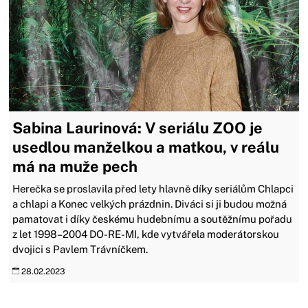
Sabina Laurinová: V seriálu ZOO je
usedlou manželkou a matkou, v reálu
má na muže pech
Herečka se proslavila před lety hlavně díky seriálům Chlapci
a chlapi a Konec velkých prázdnin. Diváci si ji budou možná
pamatovat i díky českému hudebnímu a soutěžnímu pořadu
z let 1998–2004 DO-RE-MI, kde vytvářela moderátorskou
dvojici s Pavlem Trávníčkem.
28.02.2023