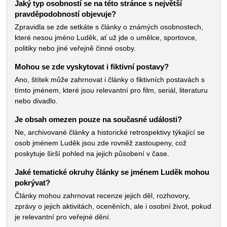
Jaký typ osobností se na této stránce s největší
pravděpodobností objevuje?
Zpravidla se zde setkáte s články o známých osobnostech,
které nesou jméno Luděk, ať už jde o umělce, sportovce,
politiky nebo jiné veřejně činné osoby.
Mohou se zde vyskytovat i fiktivní postavy?
Ano, štítek může zahrnovat i články o fiktivních postavách s
tímto jménem, které jsou relevantní pro film, seriál,
literaturu nebo divadlo.
Je obsah omezen pouze na současné události?
Ne, archivované články a historické retrospektivy týkající
se osob jménem Luděk jsou zde rovněž zastoupeny, což
poskytuje širší pohled na jejich působení v čase.
Jaké tematické okruhy články se jménem Luděk
mohou pokrývat?
Články mohou zahrnovat recenze jejich děl, rozhovory,
zprávy o jejich aktivitách, oceněních, ale i osobní život,
pokud je relevantní pro veřejné dění.