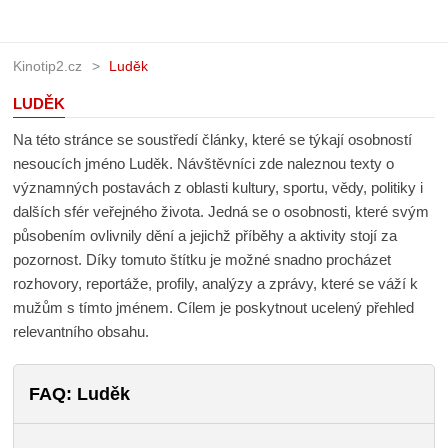
Kinotip2.cz
Luděk
LUDĚK
Na této stránce se soustředí články, které se týkají osobností
nesoucích jméno Luděk. Návštěvníci zde naleznou texty o
významných postavách z oblasti kultury, sportu, vědy,
politiky i dalších sfér veřejného života. Jedná se o osobnosti,
které svým působením ovlivnily dění a jejichž příběhy a
aktivity stojí za pozornost. Díky tomuto štítku je možné
snadno procházet rozhovory, reportáže, profily, analýzy a
zprávy, které se váží k mužům s tímto jménem. Cílem je
poskytnout ucelený přehled relevantního obsahu.
FAQ: Luděk