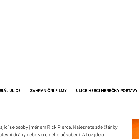
RIÁL ULICE
ZAHRANIČNÍ FILMY
ULICE HERCI HEREČKY POSTAVY
ající se osoby jménem Rick Pierce. Naleznete zde články
rofesní dráhy nebo veřejného působení. Ať už jde o