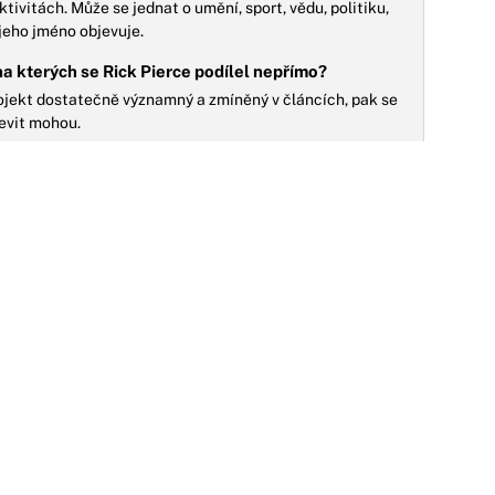
ktivitách. Může se jednat o umění, sport, vědu, politiku,
 jeho jméno objevuje.
na kterých se Rick Pierce podílel nepřímo?
rojekt dostatečně významný a zmíněný v článcích, pak se
evit mohou.
17.08.2021
ejhorší filmy všech dob: Sopka: Místo
řistání aneb Když se hvězda seriálu
NO
uperman ocitne u firmy „The Asylum“
do se vyzná v bizarních béčkových mockbusterech, zná
rodukční firmu „The Asylum“. V tomto studiu se již
rodily snímky jako „Transmorphers“,...
03.04.2021
 čerty nejsou žerty: Kdo z herců při natáčení