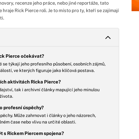
ovory, recenze jeho práce, nebo jiné reportáže, tato
raje Rick Pierce roli. Je to místo pro ty, kteří se zajímají
i.
ick Pierce očekávat?
é se týkají jeho profesního působení, osobních zájmů,
lostí, ve kterých figuruje jako klíčová postava.
ích aktivitách Ricka Pierce?
ajství, tak i archivní články mapující jeho minulou
života.
ho profesní úspěchy?
pěchy. Může zahrnovat i články o jeho názorech,
lném čase nebo vlivu na určité oblasti.
ýt s Rickem Piercem spojena?