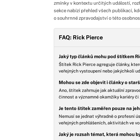
zmínky v kontextu určitých událostí, rozh
sekce nabízí přehled všech publikací, kde h
o souhrnné zpravodajství o této osobnost
FAQ: Rick Pierce
Jaký typ článků mohu pod štítkem R
Štítek Rick Pierce agreguje články, kter
veřejných vystoupení nebo jakýchkoli udá
Mohou se zde objevit i články o starš
Ano, štítek zahrnuje jak aktuální zpravod
činnost a významné okamžiky kariéry či 
Je tento štítek zaměřen pouze na je
Nemusí se jednat výhradně o profesní ús
veřejných prohlášeních, aktivitách ve vo
Jaký je rozsah témat, která mohou b