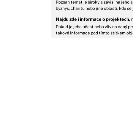
Rozsah témat je široký a závisí na jeho a
byznys, charitu nebo jiné oblasti, kde se
Najdu zde i informace o projektech, 
Pokud je jeho účast nebo vliv na daný p
takové informace pod tímto štítkem obj
N
p
S
K
p
z
MOŽNÁ JSTE ZMEŠKALI
S